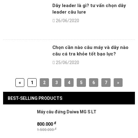
Dây leader là gì? tư vấn chọn dây
leader câu lure
26/06/2020
Chọn cần nào câu máy và dây nào
câu cá tra khỏe tốt bạo lực?
25/06/2020
«
1
2
3
4
5
6
7
»
BEST-SELLING PRODUCTS
Máy câu đứng Daiwa MG S LT
đ
800.000
đ
1.500.000