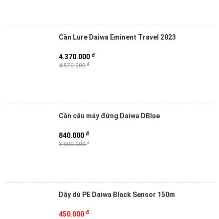
Cần Lure Daiwa Eminent Travel 2023
đ
4.370.000
đ
4.570.000
Cần câu máy đứng Daiwa DBlue
đ
840.000
đ
1.000.000
Dây dù PE Daiwa Black Sensor 150m
đ
450.000