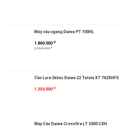
Máy câu ngang Daiwa PT 100HL
đ
1.860.000
đ
2.060.000
Cần Lure 2khúc Daiwa 22 Tatula XT 762XHFS
đ
1.350.000
Máy Câu Daiwa Crossfire LT 3000 CXH