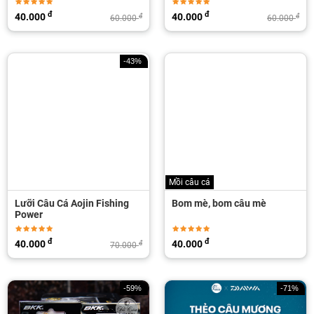
đ
đ
40.000
40.000
đ
đ
60.000
60.000
-43%
Mồi câu cá
Lưỡi Câu Cá Aojin Fishing
Bom mè, bom câu mè
Power
đ
đ
40.000
40.000
đ
70.000
-59%
-71%