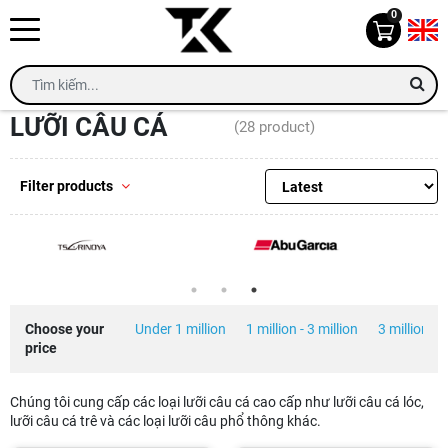
0
Home
Lưỡi câu cá
LƯỠI CÂU CÁ
(28 product)
Filter products
Choose your
Under 1 million
1 million - 3 million
3 million - 5
price
Chúng tôi cung cấp các loại lưỡi câu cá cao cấp như lưỡi câu cá lóc,
lưỡi câu cá trê và các loại lưỡi câu phổ thông khác.