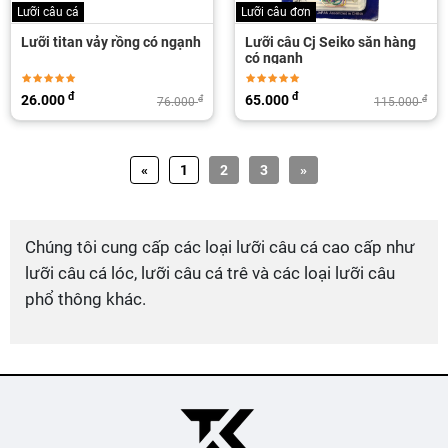
Lưỡi câu cá
Lưỡi câu đơn
Lưỡi titan vảy rồng có ngạnh
Lưỡi câu Cj Seiko săn hàng
có ngạnh
đ
đ
26.000
65.000
đ
đ
76.000
115.000
«
1
2
3
»
Chúng tôi cung cấp các loại lưỡi câu cá cao cấp như
lưỡi câu cá lóc, lưỡi câu cá trê và các loại lưỡi câu
phổ thông khác.