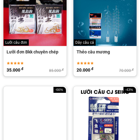
Lưỡi câu đơn
Dây câu cá
Lưỡi đơn Bkk chuyên chép
Thẻo câu mương
đ
đ
35.000
20.000
đ
đ
85.000
70.000
-66%
-43%