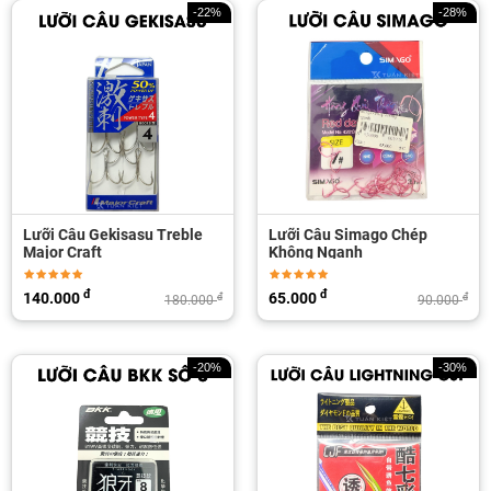
-22%
-28%
Lưỡi Câu Gekisasu Treble
Lưỡi Câu Simago Chép
Major Craft
Không Ngạnh
đ
đ
140.000
65.000
đ
đ
180.000
90.000
-20%
-30%