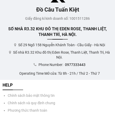
Đồ Câu Tuấn Kiệt
Giấy đăng kí kinh doanh số: 1001511286
SỐ NHÀ R3.32 KHU ĐÔ THỊ EDEN ROSE, THANH LIỆT,
THANH TRÌ, HÀ NỘI.
Số 29 Ngõ 158 Nguyễn Khánh Toàn - Cầu Giấy - Hà Nội
Số nhà R3.32 Khu đô thị Eden Rose, Thanh Liệt, Thanh Trì, Hà
Nội.
Phone Number:
0977333443
Operating Time Mở cửa: Từ 8h - 21h / Thứ 2 - Thứ 7
HELP
Chính sách bảo mật thông tin
Chính sách và quy định chung
Phương thức thanh toán