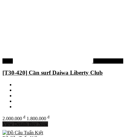
-10%
Cần câu Daiwa
[T30-420] Cần surf Daiwa Liberty Club
đ
đ
2.000.000
1.800.000
View Details
Buy Now