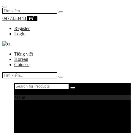
0977333443
0
Register
Login
Tiếng việt
Korean
Chinese
Register
|
Login
Menu
Máy câu cá
Máy câu daiwa
Máy câu shimano