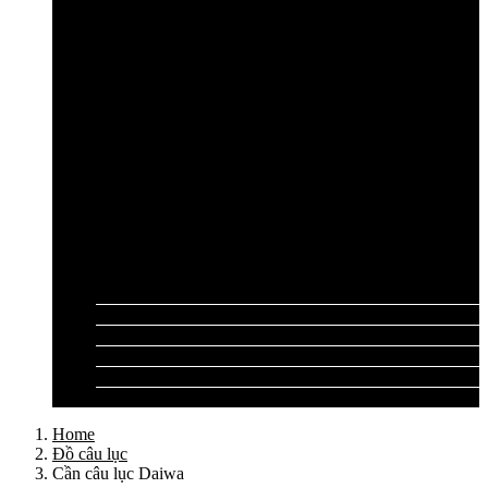
Cần câu lục Shimano
Dây câu lục
Dây cước câu lục
Dây dù câu lục
Dây link câu lục
Phao câu lục
Ghế câu, Ô câu lục
Lưỡi câu lục
Phụ kiện câu lục
Tất cả sản phẩm
Tư vấn đồ câu
Kinh nghiệm câu
Video clip
Liên hệ
Home
Đồ câu lục
Cần câu lục Daiwa