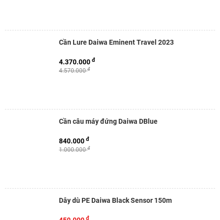
Cần Lure Daiwa Eminent Travel 2023
đ
4.370.000
đ
4.570.000
Cần câu máy đứng Daiwa DBlue
đ
840.000
đ
1.000.000
Dây dù PE Daiwa Black Sensor 150m
đ