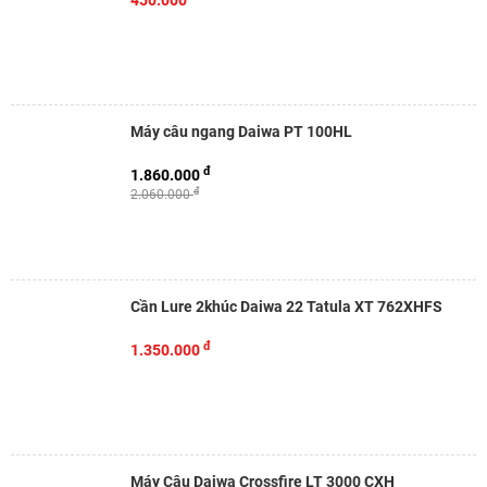
450.000
Máy câu ngang Daiwa PT 100HL
đ
1.860.000
đ
2.060.000
Cần Lure 2khúc Daiwa 22 Tatula XT 762XHFS
đ
1.350.000
Máy Câu Daiwa Crossfire LT 3000 CXH