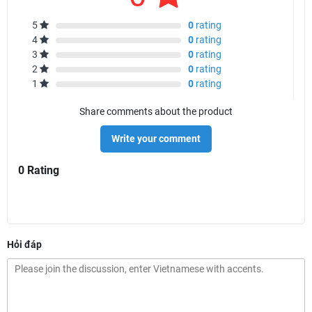
5
0
rating
4
0
rating
3
0
rating
2
0
rating
1
0
rating
Share comments about the product
Write your comment
0 Rating
Hỏi đáp