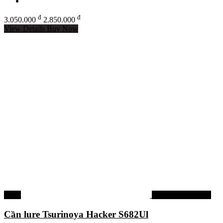
đ
đ
3.050.000
2.850.000
View Details
Buy Now
-13%
Cần câu Tsurinoya
Cần lure Tsurinoya Hacker S682Ul