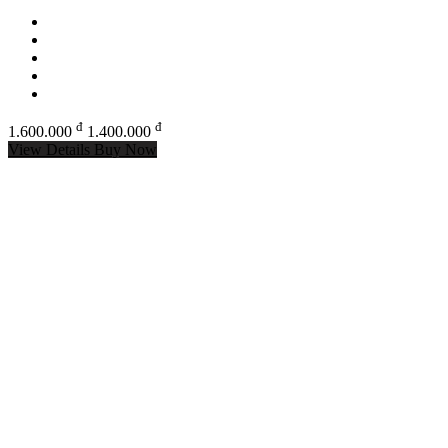
đ
đ
1.600.000
1.400.000
View Details
Buy Now