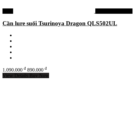
-18%
Cần câu Tsurinoya
Cần lure suối Tsurinoya Dragon QLS502UL
đ
đ
1.090.000
890.000
View Details
Buy Now