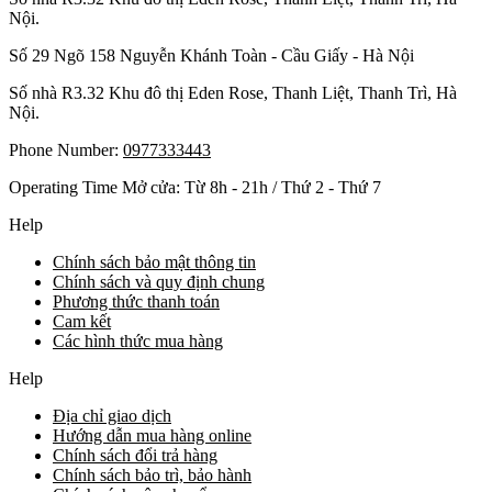
Nội.
Số 29 Ngõ 158 Nguyễn Khánh Toàn - Cầu Giấy - Hà Nội
Số nhà R3.32 Khu đô thị Eden Rose, Thanh Liệt, Thanh Trì, Hà
Nội.
Phone Number:
0977333443
Operating Time Mở cửa: Từ 8h - 21h / Thứ 2 - Thứ 7
Help
Chính sách bảo mật thông tin
Chính sách và quy định chung
Phương thức thanh toán
Cam kết
Các hình thức mua hàng
Help
Địa chỉ giao dịch
Hướng dẫn mua hàng online
Chính sách đổi trả hàng
Chính sách bảo trì, bảo hành