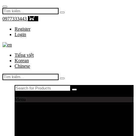
0977333443
0
Register
Login
Tiếng việt
Korean
Chinese
Register
|
Login
Menu
Máy câu cá
Máy câu daiwa
Máy câu shimano