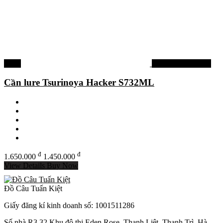
-12%
Cần câu Tsurinoya
Cần lure Tsurinoya Hacker S732ML
đ
đ
1.650.000
1.450.000
View Details
Buy Now
Đồ Câu Tuấn Kiệt
Giấy đăng kí kinh doanh số: 1001511286
Số nhà R3.32 Khu đô thị Eden Rose, Thanh Liệt, Thanh Trì, Hà