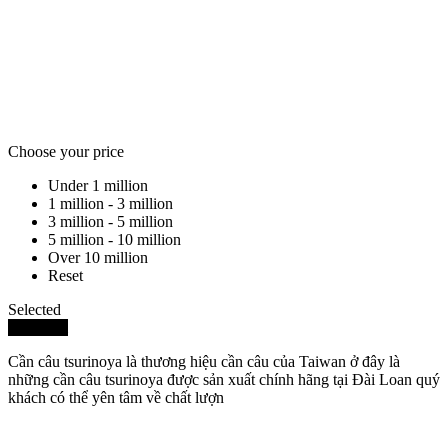
Choose your price
Under 1 million
1 million - 3 million
3 million - 5 million
5 million - 10 million
Over 10 million
Reset
Selected
Delete all
Cần câu tsurinoya là thương hiệu cần câu của Taiwan ở đây là
những cần câu tsurinoya được sản xuất chính hãng tại Đài Loan quý
khách có thể yên tâm về chất lượn