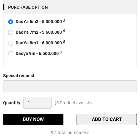
PURCHASE OPTION
đ
DaoYa 6m3 - 5.000.000
đ
DaoYa 7m2 - 5.600.000
đ
DaoYa 8m1 - 6.000.000
đ
Daoya 9m - 6.500.000
Special request
Cần
Quantity
(5 Product available
Câu
Tay
Shimano
BUY NOW
ADD TO CART
DaoYa
Quantity
92 Total purchasers