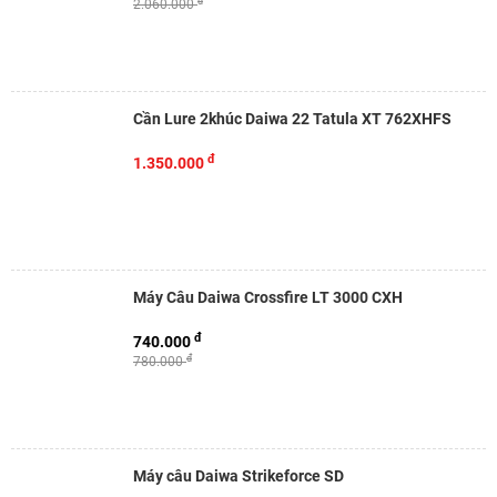
đ
2.060.000
Cần Lure 2khúc Daiwa 22 Tatula XT 762XHFS
đ
1.350.000
Máy Câu Daiwa Crossfire LT 3000 CXH
đ
740.000
đ
780.000
Máy câu Daiwa Strikeforce SD