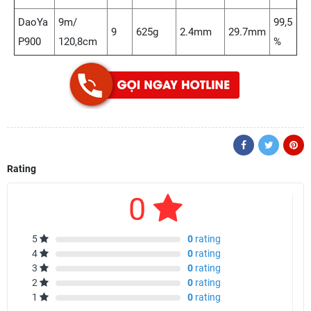
DaoYa
9m/
99,5
9
625g
2.4mm
29.7mm
P900
120,8cm
%
Rating
0
5
0
rating
4
0
rating
3
0
rating
2
0
rating
1
0
rating