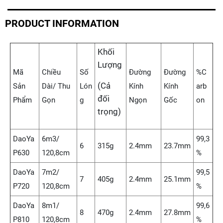
PRODUCT INFORMATION
Khối
Lượng
Mã
Chiều
Số
Đường
Đường
%C
(Cả
Sản
Dài/ Thu
Lón
Kính
Kính
arb
đối
Phẩm
Gọn
g
Ngọn
Gốc
on
trọng)
DaoYa
6m3/
99,3
6
315g
2.4mm
23.7mm
P630
120,8cm
%
DaoYa
7m2/
99,5
7
405g
2.4mm
25.1mm
P720
120,8cm
%
DaoYa
8m1/
99,6
8
470g
2.4mm
27.8mm
P810
120,8cm
%