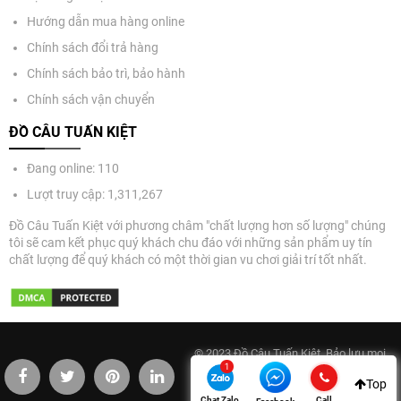
Hướng dẫn mua hàng online
Chính sách đổi trả hàng
Chính sách bảo trì, bảo hành
Chính sách vận chuyển
ĐỒ CÂU TUẤN KIỆT
Đang online: 110
Lượt truy cập: 1,311,267
Đồ Câu Tuấn Kiệt với phương châm "chất lượng hơn số lượng" chúng
tôi sẽ cam kết phục quý khách chu đáo với những sản phẩm uy tín
chất lượng để quý khách có một thời gian vu chơi giải trí tốt nhất.
© 2023 Đồ Câu Tuấn Kiệt. Bảo lưu mọi
quyền. Điện thoại: 0977333443.
Top
Email:info@docautuankiet.com
Chat Zalo
Call