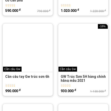
có cán phụ
đ
đ
590.000
1.020.000
đ
đ
790.000
1.220.000
-18%
Cần câu Gw
Cần câu Gw
Cần câu tay Gw trúc sơn 6h
GW Trúc Sơn 5H hàng chính
hãng mẫu 2021
đ
đ
990.000
930.000
đ
1.130.000