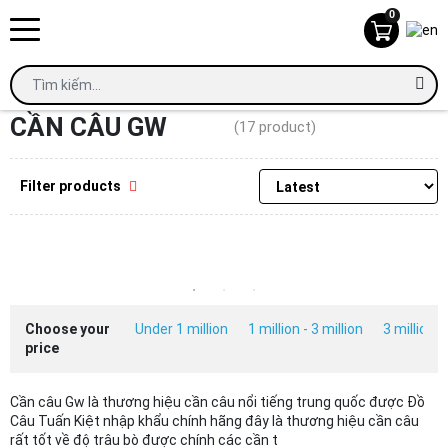
0
Home
Cần câu Gw
CẦN CÂU GW
(17 product)
Filter products
Choose your
Under 1 million
1 million - 3 million
3 million -
price
Cần câu Gw là thương hiệu cần câu nổi tiếng trung quốc được Đồ
Câu Tuấn Kiệt nhập khẩu chính hãng đây là thương hiệu cần câu
rất tốt về độ trâu bò được chính các cần t