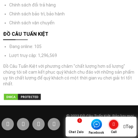
Chính sách đổi trả hàng
Chính sách bảo trì, bảo hành
Chính sách vận chuyển
ĐỒ CÂU TUẤN KIỆT
Đang online: 105
Lượt truy cập: 1,296,569
Đồ Câu Tuấn Kiệt với phương châm "chất lượng hơn số lượng"
chúng tôi sẽ cam kết phục quý khách chu đáo với những sản phẩm
uy tín chất lượng để quý khách có một thời gian vu chơi giải trí tốt
nhất.
© 2023 Đồ Câu Tuấn Kiệt. Bảo lưu mọi
quyền. Điện thoại: 0977333443.
Top
Email:info@docautuankiet.com
Chat Zalo
Call
Facebook