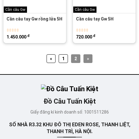
Cần câu Gw
Cần câu Gw
Cần câu tay Gw rồng lửa 5H
Cần câu tay Gw 5H
đ
đ
1.450.000
720.000
«
1
2
»
Đồ Câu Tuấn Kiệt
Giấy đăng kí kinh doanh số: 1001511286
SỐ NHÀ R3.32 KHU ĐÔ THỊ EDEN ROSE, THANH LIỆT,
THANH TRÌ, HÀ NỘI.