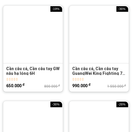
-19%
-36%
Cần câu cá, Cần câu tay GW
Cần câu cá, Cần câu tay
nâu hạ lóng 6H
GuangWei King Fighting 7H
Hộp Đỏ
đ
đ
650.000
990.000
đ
đ
800.000
1.550.000
-36%
-26%