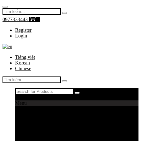
0977333443
0
Register
Login
Tiếng việt
Korean
Chinese
Register
|
Login
Menu
Máy câu cá
Máy câu daiwa
Máy câu shimano