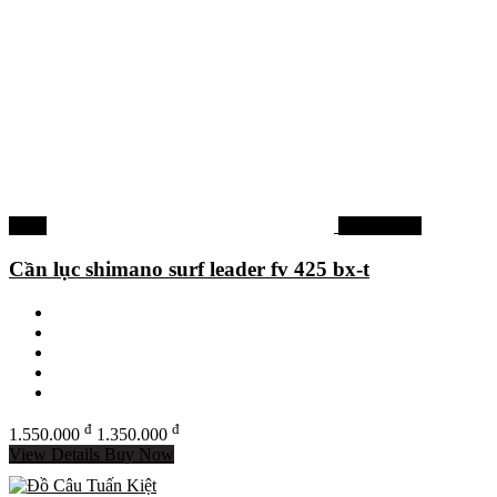
-13%
Cần câu lục
Cần lục shimano surf leader fv 425 bx-t
đ
đ
1.550.000
1.350.000
View Details
Buy Now