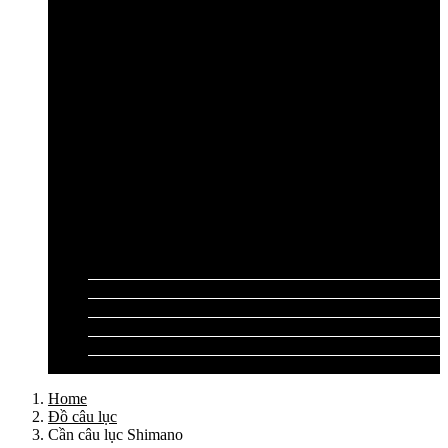
Cần câu lục Shimano
Dây câu lục
Dây cước câu lục
Dây dù câu lục
Dây link câu lục
Phao câu lục
Ghế câu, Ô câu lục
Lưỡi câu lục
Phụ kiện câu lục
Tất cả sản phẩm
Tư vấn đồ câu
Kinh nghiệm câu
Video clip
Liên hệ
Home
Đồ câu lục
Cần câu lục Shimano