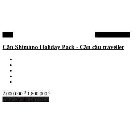
-10%
Cần câu Shimano
Cần Shimano Holiday Pack - Cần câu traveller
đ
đ
2.000.000
1.800.000
View Details
Buy Now