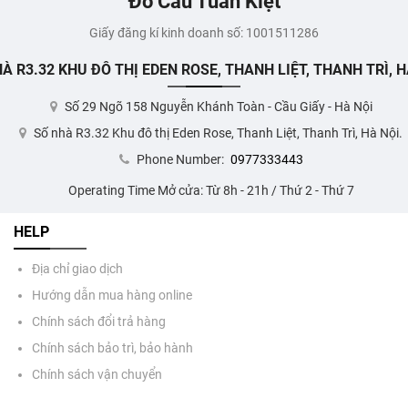
Đồ Câu Tuấn Kiệt
Giấy đăng kí kinh doanh số: 1001511286
À R3.32 KHU ĐÔ THỊ EDEN ROSE, THANH LIỆT, THANH TRÌ, H
Số 29 Ngõ 158 Nguyễn Khánh Toàn - Cầu Giấy - Hà Nội
Số nhà R3.32 Khu đô thị Eden Rose, Thanh Liệt, Thanh Trì, Hà Nội.
Phone Number:
0977333443
Operating Time Mở cửa: Từ 8h - 21h / Thứ 2 - Thứ 7
HELP
Địa chỉ giao dịch
Hướng dẫn mua hàng online
Chính sách đổi trả hàng
Chính sách bảo trì, bảo hành
Chính sách vận chuyển