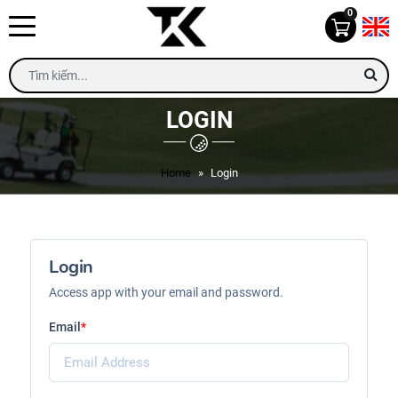
0
LOGIN
Home
Login
Login
Access app with your email and password.
Email
*