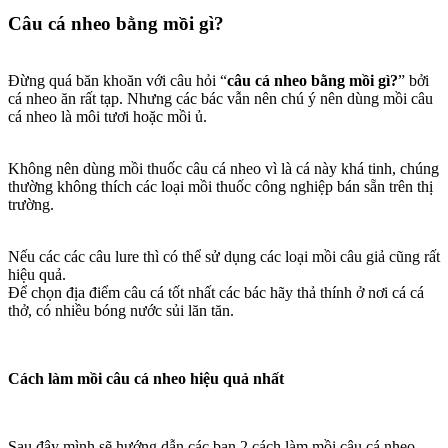
Câu cá nheo bằng mồi gì?
Đừng quá băn khoăn với câu hỏi “
câu cá nheo bằng mồi gì?
” bởi
cá nheo ăn rất tạp. Nhưng các bác vẫn nên chú ý nên dùng mồi câu
cá nheo là môi tươi hoặc mồi ủ.
Không nên dùng mồi thuốc câu cá nheo vì là cá này khá tinh, chúng
thường không thích các loại mồi thuốc công nghiệp bán sẵn trên thị
trường.
Nếu các các câu lure thì có thể sử dụng các loại mồi câu giả cũng rất
hiệu quả.
Để chọn địa điểm câu cá tốt nhất các bác hãy thả thính ở nơi cá cá
thở, có nhiều bóng nước sủi lăn tăn.
Cách làm mồi câu cá nheo hiệu quả nhất
Sau đây mình sẽ hướng dẫn các bạn 2 cách làm mồi câu cá nheo