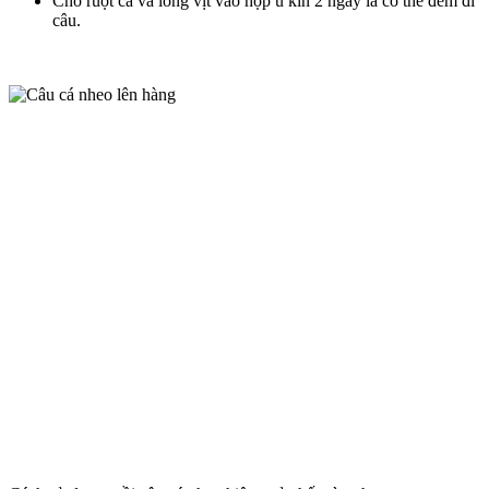
Cho ruột cá và lòng vịt vào hộp ủ kín 2 ngày là có thể đem đi
câu.