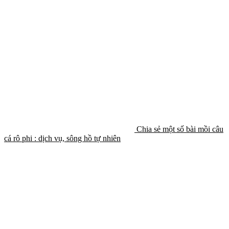
Chia sẻ một số bài mồi câu
cá rô phi : dịch vụ, sông hồ tự nhiên