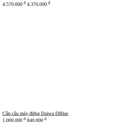
đ
đ
4.570.000
4.370.000
Cần câu máy đứng Daiwa DBlue
đ
đ
1.000.000
840.000