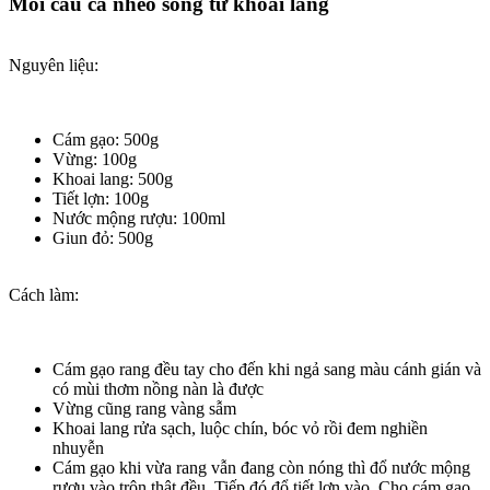
Mồi câu cá nheo sông từ khoai lang
Nguyên liệu:
Cám gạo: 500g
Vừng: 100g
Khoai lang: 500g
Tiết lợn: 100g
Nước mộng rượu: 100ml
Giun đỏ: 500g
Cách làm:
Cám gạo rang đều tay cho đến khi ngả sang màu cánh gián và
có mùi thơm nồng nàn là được
Vừng cũng rang vàng sẫm
Khoai lang rửa sạch, luộc chín, bóc vỏ rồi đem nghiền
nhuyễn
Cám gạo khi vừa rang vẫn đang còn nóng thì đổ nước mộng
rượu vào trộn thật đều. Tiếp đó đổ tiết lợn vào. Cho cám gạo