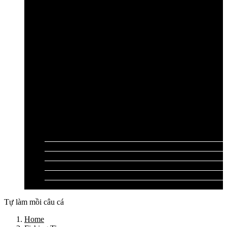
Cần câu lục Shimano
Dây câu lục
Dây cước câu lục
Dây dù câu lục
Dây link câu lục
Phao câu lục
Ghế câu, Ô câu lục
Lưỡi câu lục
Phụ kiện câu lục
Tất cả sản phẩm
Tư vấn đồ câu
Kinh nghiệm câu
Video clip
Liên hệ
Tự làm mồi câu cá
Home