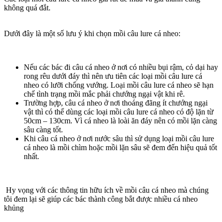
không quá đắt.
Dưới đây là một số lưu ý khi chọn mồi câu lure cá nheo:
Nếu các bác đi câu cá nheo ở nơi có nhiều bụi rậm, cỏ dại hay
rong rêu dưới đáy thì nên ưu tiên các loại mồi câu lure cá
nheo có lưỡi chống vướng. Loại mồi câu lure cá nheo sẽ hạn
chế tình trạng mồi mắc phải chướng ngại vật khi rê.
Trường hợp, câu cá nheo ở nơi thoáng đãng ít chướng ngại
vật thì có thể dùng các loại mồi câu lure cá nheo có độ lặn từ
50cm – 130cm. Vì cá nheo là loài ăn đáy nên có mồi lặn càng
sâu càng tốt.
Khi câu cá nheo ở nơi nước sâu thì sử dụng loại mồi câu lure
cá nheo là mồi chìm hoặc mồi lặn sâu sẽ đem đến hiệu quả tốt
nhất.
Hy vọng với các thông tin hữu ích về mồi câu cá nheo mà chúng
tôi đem lại sẽ giúp các bác thành công bắt được nhiều cá nheo
khủng