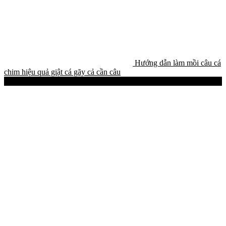
Hướng dẫn làm mồi câu cá
chim hiệu quả giật cá gãy cả cần câu
Best-Selling Products