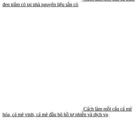
đen trắm cỏ tại nhà nguyên liệu sẵn có
Cách làm mồi câu cá mè
hóa, cá mè vinh, cá mè đầu bò hồ tự nhiên và dịch vụ