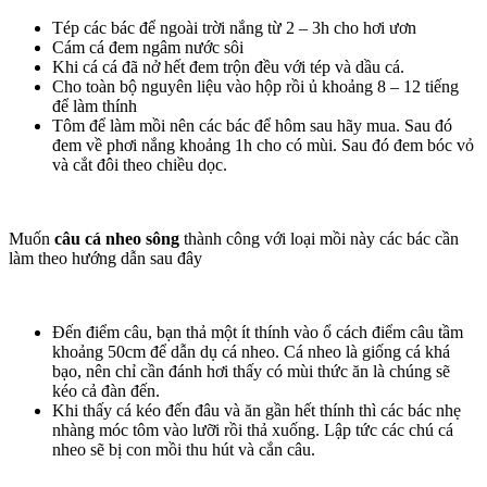
Tép các bác để ngoài trời nắng từ 2 – 3h cho hơi ươn
Cám cá đem ngâm nước sôi
Khi cá cá đã nở hết đem trộn đều với tép và dầu cá.
Cho toàn bộ nguyên liệu vào hộp rồi ủ khoảng 8 – 12 tiếng
để làm thính
Tôm để làm mồi nên các bác để hôm sau hãy mua. Sau đó
đem về phơi nắng khoảng 1h cho có mùi. Sau đó đem bóc vỏ
và cắt đôi theo chiều dọc.
Muốn
câu cá nheo sông
thành công với loại mồi này các bác cần
làm theo hướng dẫn sau đây
Đến điểm câu, bạn thả một ít thính vào ổ cách điểm câu tầm
khoảng 50cm để dẫn dụ cá nheo. Cá nheo là giống cá khá
bạo, nên chỉ cần đánh hơi thấy có mùi thức ăn là chúng sẽ
kéo cả đàn đến.
Khi thấy cá kéo đến đâu và ăn gần hết thính thì các bác nhẹ
nhàng móc tôm vào lưỡi rồi thả xuống. Lập tức các chú cá
nheo sẽ bị con mồi thu hút và cắn câu.