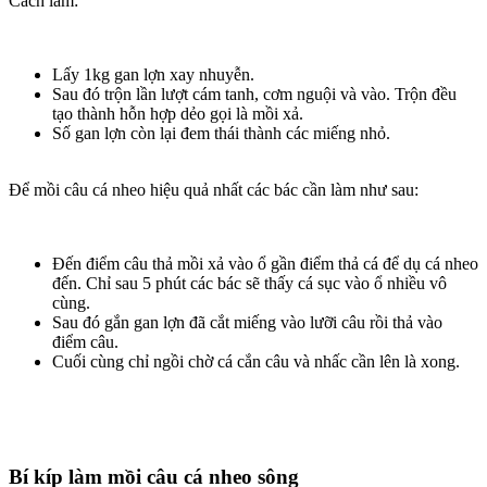
Cách làm:
Lấy 1kg gan lợn xay nhuyễn.
Sau đó trộn lần lượt cám tanh, cơm nguội và vào. Trộn đều
tạo thành hỗn hợp dẻo gọi là mồi xả.
Số gan lợn còn lại đem thái thành các miếng nhỏ.
Để mồi câu cá nheo hiệu quả nhất các bác cần làm như sau:
Đến điểm câu thả mồi xả vào ổ gần điểm thả cá để dụ cá nheo
đến. Chỉ sau 5 phút các bác sẽ thấy cá sục vào ổ nhiều vô
cùng.
Sau đó gắn gan lợn đã cắt miếng vào lưỡi câu rồi thả vào
điểm câu.
Cuối cùng chỉ ngồi chờ cá cắn câu và nhấc cần lên là xong.
Bí kíp làm mồi câu cá nheo sông