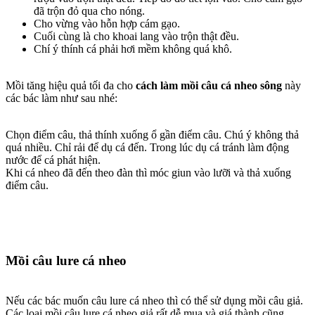
đã trộn đỏ qua cho nóng.
Cho vừng vào hỗn hợp cám gạo.
Cuối cùng là cho khoai lang vào trộn thật đều.
Chí ý thính cá phải hơi mềm không quá khô.
Mồi tăng hiệu quả tối đa cho
cách làm mồi câu cá nheo sông
này
các bác làm như sau nhé:
Chọn điểm câu, thả thính xuống ổ gần điểm câu. Chú ý không thả
quá nhiều. Chỉ rải để dụ cá đến. Trong lúc dụ cá tránh làm động
nước để cá phát hiện.
Khi cá nheo đã đến theo đàn thì móc giun vào lưỡi và thả xuống
điểm câu.
Mồi câu lure cá nheo
Nếu các bác muốn câu lure cá nheo thì có thể sử dụng mồi câu giả.
Các loại mồi câu lure cá nheo giả rất dễ mua và giá thành cũng