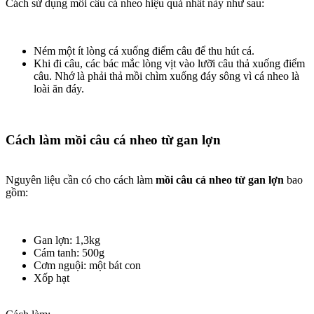
Cách sử dụng mồi câu cá nheo hiệu quả nhất này như sau:
Ném một ít lòng cá xuống điểm câu để thu hút cá.
Khi đi câu, các bác mắc lòng vịt vào lưỡi câu thả xuống điểm
câu. Nhớ là phải thả mồi chìm xuống đáy sông vì cá nheo là
loài ăn đáy.
Cách làm mồi câu cá nheo từ gan lợn
Nguyên liệu cần có cho cách làm
mồi câu cá nheo từ gan lợn
bao
gồm:
Gan lợn: 1,3kg
Cám tanh: 500g
Cơm nguội: một bát con
Xốp hạt