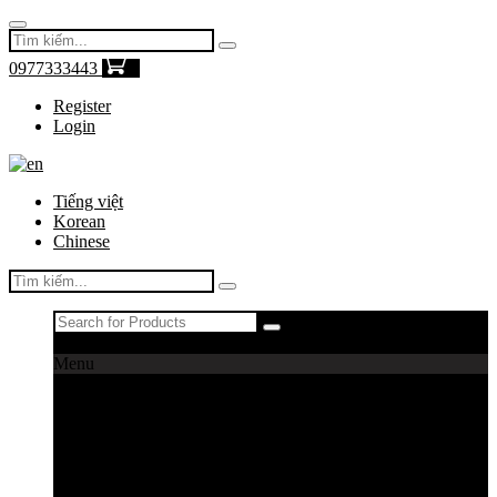
0977333443
0
Register
Login
Tiếng việt
Korean
Chinese
Register
|
Login
Menu
Máy câu cá
Máy câu daiwa
Máy câu shimano