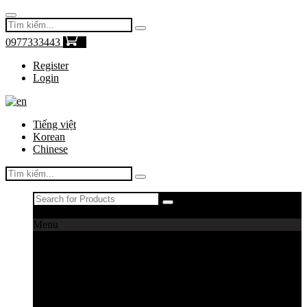
0977333443
0
Register
Login
Tiếng việt
Korean
Chinese
Register
|
Login
Menu
Máy câu cá
Máy câu daiwa
Máy câu shimano