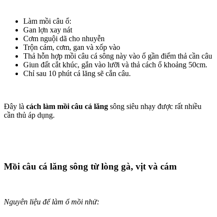
Làm mồi câu ổ:
Gan lợn xay nát
Cơm nguội dã cho nhuyễn
Trộn cám, cơm, gan và xốp vào
Thả hỗn hợp mồi câu cá sông này vào ổ gần điểm thả cần câu
Giun đất cắt khúc, gắn vào lưỡi và thả cách ổ khoảng 50cm.
Chỉ sau 10 phút cá lăng sẽ cắn câu.
Đây là
cách làm mồi câu cá lăng
sông siêu nhạy được rất nhiều
cần thủ áp dụng.
Mồi câu cá lăng sông từ lòng gà, vịt và cám
Nguyên liệu để làm ổ mồi nhử: