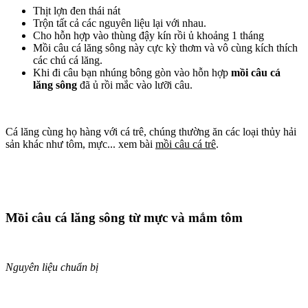
Thịt lợn đen thái nát
Trộn tất cả các nguyên liệu lại với nhau.
Cho hỗn hợp vào thùng đậy kín rồi ủ khoảng 1 tháng
Mồi câu cá lăng sông này cực kỳ thơm và vô cùng kích thích
các chú cá lăng.
Khi đi câu bạn nhúng bông gòn vào hỗn hợp
mồi câu cá
lăng sông
đã ủ rồi mắc vào lưỡi câu.
Cá lăng cùng họ hàng với cá trê, chúng thường ăn các loại thủy hải
sản khác như tôm, mực... xem bài
mồi câu cá trê
.
Mồi câu cá lăng sông từ mực và mắm tôm
Nguyên liệu chuẩn bị