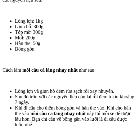
Lòng lợn: 1kg
Giun hổ: 300g
Tóp mỡ: 300g
Mối: 200g
Hàn the: 50g
Bông gòn
Cách làm
mồi câu cá lăng nhạy nhất
như sau:
Lòng lợn và giun hổ đem rửa sạch rồi xay nhuyễn.
Sau đó trộn với các nguyên liệu còn lại rồi đem ủ kín khoảng
7 ngày.
Khi đi câu cho thêm bông gòn và hàn the vào. Khi cho hàn
the vào
mồi câu cá lăng nhạy nhất
này thì mồi sẽ để được
lâu hơn. Bạn chỉ cần vê bông gắn vào lưỡi là đi câu được
luôn nhé.