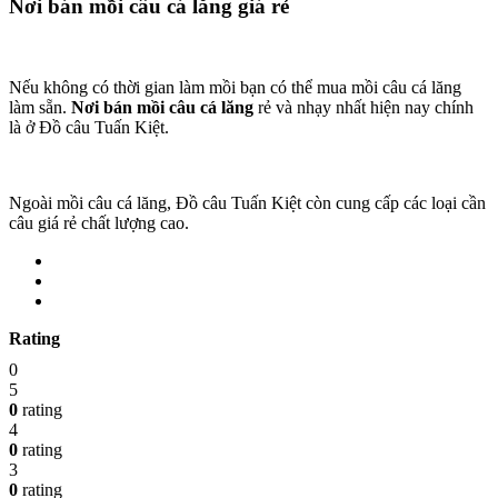
Nơi bán mồi câu cá lăng giá rẻ
Nếu không có thời gian làm mồi bạn có thể mua mồi câu cá lăng
làm sẵn.
Nơi bán mồi câu cá lăng
rẻ và nhạy nhất hiện nay chính
là ở Đồ câu Tuấn Kiệt.
Ngoài mồi câu cá lăng, Đồ câu Tuấn Kiệt còn cung cấp các loại cần
câu giá rẻ chất lượng cao.
Rating
0
5
0
rating
4
0
rating
3
0
rating