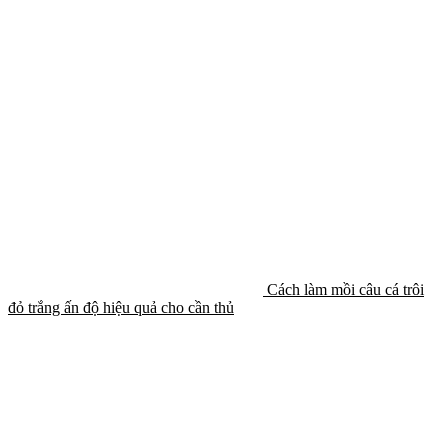
Cách làm mồi câu cá trôi
đỏ trắng ấn độ hiệu quả cho cần thủ