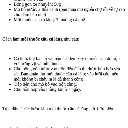
Bông gòn xe nhuyễn: 50g
Mỡ bò nước: 2 thìa canh (bạn mua mỡ ngoài chợ rồi về tự rán
cho đảm bảo nhé)
Mồi thuốc câu cá lăng: 3 muỗng cà phê
Cách làm
mồi thuốc câu cá lăng
như sau:
Cá linh, thịt ba chỉ và mắm cá đem xay nhuyễn sau đó trộn
với trứng vịt và mồi thuốc.
Cho bông gòn từ từ vào trộn đều đến thi được hỗn hợp sền
sệt. Bán quấn thử mồi thuốc câu cá lăng vào lưỡi câu, nếu
mồi không bị chảy ra là đã thành công
Tiếp đến cho mỡ bò vào trộn cùng.
Cho hỗn hợp vào thùng kín ủ 7 ngày.
Trên đây là các bước làm mồi thuốc câu cá lăng cực hữu hiệu.