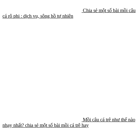
Chia sẻ một số bài mồi câu
cá rô phi : dịch vụ, sông hồ tự nhiên
Mồi câu cá trê như thế nào
nhạy nhất? chia sẻ một số bài mồi cá trê hay