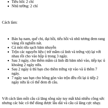
Tiểu hồi: 2 chỉ
Nhũ tường: 2 chỉ
Cách làm:
Bán hạ nam, quế chi, đại hồi, tiểu hồi và nhũ tương đem rang
vàng rồi nghiền nát.
Cá mòi rửa sạch băm nhuyễn
Trộn các nguyên liệu ( trừ mắm cá linh và trứng vịt) lại với
nhau rồi cho vào hộp ủ trong 3 ngày.
Sau 3 ngày, cho thêm mắm cá linh đã băm nhỏ vào, tiếp tục ủ
khoảng 2 ngày nữa.
Sau 2 ngày ủ thì bạn cho thêm trứng vịt vào và ủ thêm 7
ngày.
7 ngày sau bạn cho bông gòn vào trộn đều rồi lại ủ tiếp 2
ngày nữa là có thể đem đi câu.
Với cách làm mồi câu cá lăng sông này tuy mất khá nhiều công sức
nhưng các bác có thể dùng được lâu dài và câu cá lăng cực nhạy.