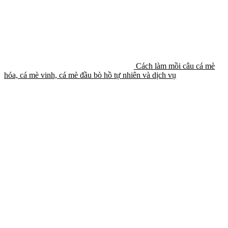
Cách làm mồi câu cá mè
hóa, cá mè vinh, cá mè đầu bò hồ tự nhiên và dịch vụ