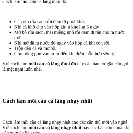
Cách làm mồi câu cá lăng đuôi đỏ:
Cá cơm rửa sạch rồi đem đi phơi khô.
Khi cá khô cho vào hộp kín ủ khoảng 3 ngày
Mỡ bò rửa sạch, thái miếng nhỏ rồi đem đi rán cho ra nước
mỡ.
Khi mỡ đã ra nước đổ ngay vào hộp cá khi còn sôi.
Trộn đều cá và mỡ bò.
Cho bông gòn vào từ từ đến khi được hỗn hợp sền sệt
Với cách làm
mồi câu cá lăng đuôi đỏ
này các bạn cứ giật cần gọi
là mệt nghỉ luôn nhé.
Cách làm mồi câu cá lăng nhạy nhất
Cách làm mồi câu cá lăng nhạy nhất cho các cần thủ mới vào nghề,
Với cách làm
mồi câu cá lăng nhạy nhất
này các bác cần chuẩn bị
các nguyên liệu sau: