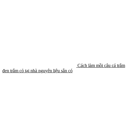
Cách làm mồi câu cá trắm
đen trắm cỏ tại nhà nguyên liệu sẵn có