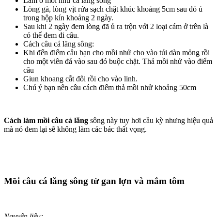
Làm ổ mồi nhử cá lăng sông
Lòng gà, lòng vịt rửa sạch chặt khúc khoảng 5cm sau đó ủ
trong hộp kín khoảng 2 ngày.
Sau khi 2 ngày đem lòng đã ủ ra trộn với 2 loại cám ở trên là
có thể đem đi câu.
Cách câu cá lăng sông:
Khi đến điểm câu bạn cho mồi nhử cho vào túi dàn mỏng rồi
cho một viên đá vào sau đó buộc chặt. Thả mồi nhử vào điểm
câu
Giun khoang cắt đôi rồi cho vào linh.
Chú ý bạn nên câu cách điểm thả mồi nhử khoảng 50cm
Cách làm mồi câu cá lăng
sông này tuy hơi cầu kỳ nhưng hiệu quả
mà nó đem lại sẽ không làm các bác thất vọng.
Mồi câu cá lăng sông từ gan lợn và mắm tôm
Nguyên liệu: