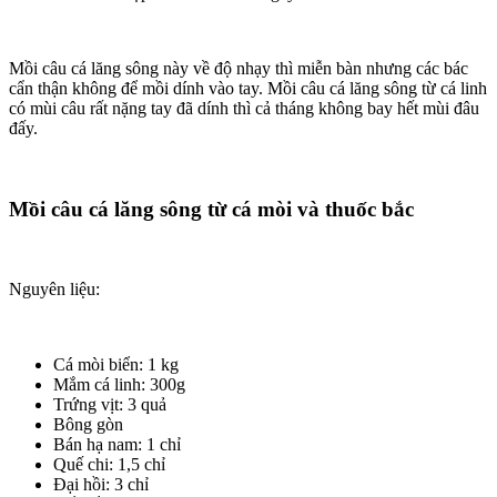
Mồi câu cá lăng sông này về độ nhạy thì miễn bàn nhưng các bác
cẩn thận không để mồi dính vào tay. Mồi câu cá lăng sông từ cá linh
có mùi câu rất nặng tay đã dính thì cả tháng không bay hết mùi đâu
đấy.
Mồi câu cá lăng sông từ cá mòi và thuốc bắc
Nguyên liệu:
Cá mòi biển: 1 kg
Mắm cá linh: 300g
Trứng vịt: 3 quả
Bông gòn
Bán hạ nam: 1 chỉ
Quế chi: 1,5 chỉ
Đại hồi: 3 chỉ