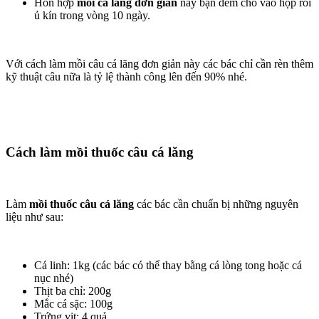
Hỗn hợp
mồi cá lăng đơn giản
này bạn đem cho vào hộp rồi
ủ kín trong vòng 10 ngày.
Với cách làm mồi câu cá lăng đơn giản này các bác chỉ cần rèn thêm
kỹ thuật câu nữa là tỷ lệ thành công lên đến 90% nhé.
Cách làm mồi thuốc câu cá lăng
Làm
mồi thuốc câu cá lăng
các bác cần chuẩn bị những nguyên
liệu như sau:
Cá linh: 1kg (các bác có thể thay bằng cá lòng tong hoặc cá
nục nhé)
Thịt ba chỉ: 200g
Mắc cá sặc: 100g
Trứng vịt: 4 quả