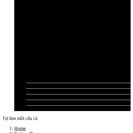
Cần câu lục Shimano
Dây câu lục
Dây cước câu lục
Dây dù câu lục
Dây link câu lục
Phao câu lục
Ghế câu, Ô câu lục
Lưỡi câu lục
Phụ kiện câu lục
Tất cả sản phẩm
Tư vấn đồ câu
Kinh nghiệm câu
Video clip
Liên hệ
Tự làm mồi câu cá
Home