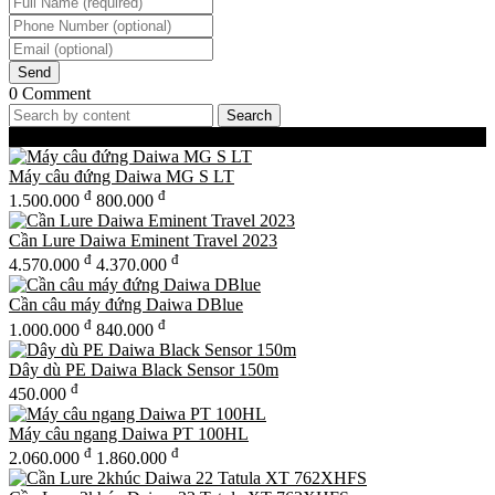
Send
0 Comment
Search
Best-Selling Products
Máy câu đứng Daiwa MG S LT
đ
đ
1.500.000
800.000
Cần Lure Daiwa Eminent Travel 2023
đ
đ
4.570.000
4.370.000
Cần câu máy đứng Daiwa DBlue
đ
đ
1.000.000
840.000
Dây dù PE Daiwa Black Sensor 150m
đ
450.000
Máy câu ngang Daiwa PT 100HL
đ
đ
2.060.000
1.860.000