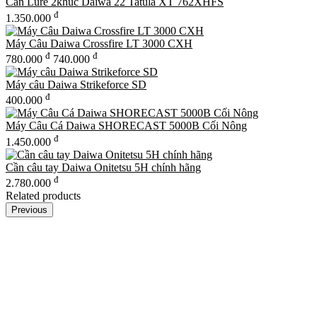
Cần Lure 2khúc Daiwa 22 Tatula XT 762XHFS
đ
1.350.000
Máy Câu Daiwa Crossfire LT 3000 CXH
đ
đ
780.000
740.000
Máy câu Daiwa Strikeforce SD
đ
400.000
Máy Câu Cá Daiwa SHORECAST 5000B Cối Nông
đ
1.450.000
Cần câu tay Daiwa Onitetsu 5H chính hãng
đ
2.780.000
Related products
Previous