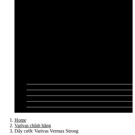
Cần câu lục Shimano
Dây câu lục
Dây cước câu lục
Dây dù câu lục
Dây link câu lục
Phao câu lục
Ghế câu, Ô câu lục
Lưỡi câu lục
Phụ kiện câu lục
Tất cả sản phẩm
Tư vấn đồ câu
Kinh nghiệm câu
Video clip
Liên hệ
Home
Varivas chính hãng
Dây cước Varivas Vermax Strong