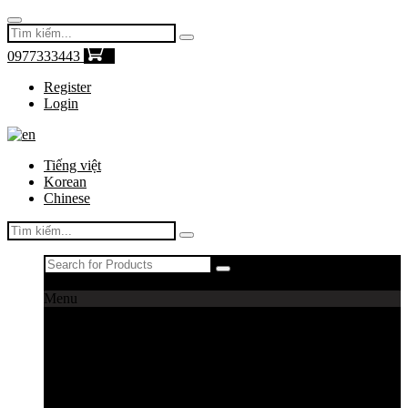
0977333443
0
Register
Login
Tiếng việt
Korean
Chinese
Register
|
Login
Menu
Máy câu cá
Máy câu daiwa
Máy câu shimano