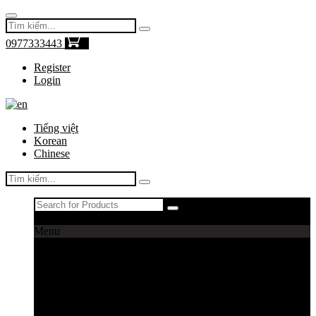
0977333443
0
Register
Login
Tiếng việt
Korean
Chinese
Register
|
Login
Menu
Máy câu cá
Máy câu daiwa
Máy câu shimano