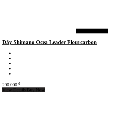
Dây shock leader
Dây Shimano Ocea Leader Flourcarbon
đ
290.000
View Details
Buy Now