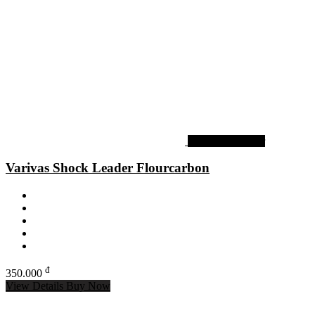
Dây shock leader
Varivas Shock Leader Flourcarbon
đ
350.000
View Details
Buy Now