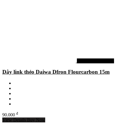
Dây cước link / thẻo
Dây link thẻo Daiwa Dfron Flourcarbon 15m
đ
90.000
View Details
Buy Now