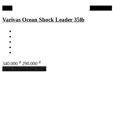
-15%
Dây Leader
Varivas Ocean Shock Leader 35lb
đ
đ
340.000
290.000
View Details
Buy Now