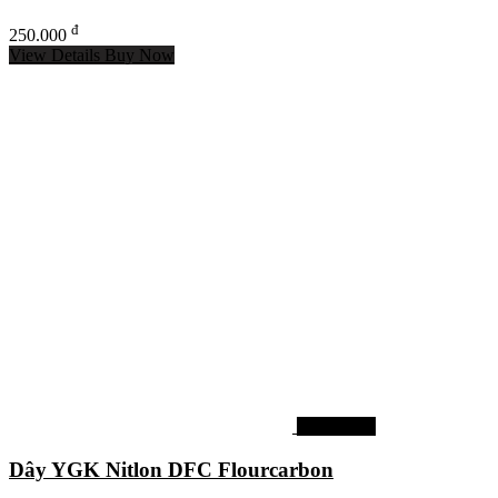
đ
250.000
View Details
Buy Now
Dây câu cá
Dây YGK Nitlon DFC Flourcarbon