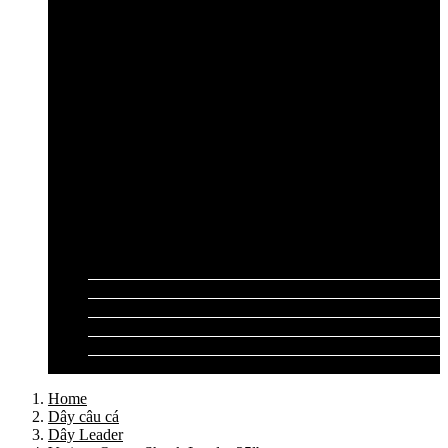
Cần câu lục Shimano
Dây câu lục
Dây cước câu lục
Dây dù câu lục
Dây link câu lục
Phao câu lục
Ghế câu, Ô câu lục
Lưỡi câu lục
Phụ kiện câu lục
Tất cả sản phẩm
Tư vấn đồ câu
Kinh nghiệm câu
Video clip
Liên hệ
Home
Dây câu cá
Dây Leader