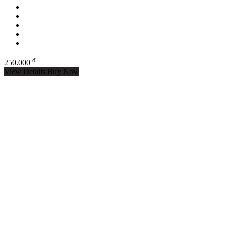
đ
250.000
View Details
Buy Now