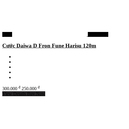
-17%
Dây câu cá
Cước Daiwa D Fron Fune Harisu 120m
đ
đ
300.000
250.000
View Details
Buy Now