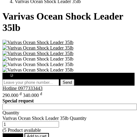
Varivas Ocean Shock Leader 35lb
Varivas Ocean Shock Leader
35lb
Free consultation
Send
Hotline
0977333443
đ
đ
290.000
340.000
Special request
Quantity
Varivas Ocean Shock Leader 35lb Quantity
(5 Product available
Buy Now
Add to cart