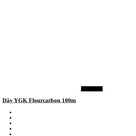
Dây câu cá
Dây YGK Flourcarbon 100m