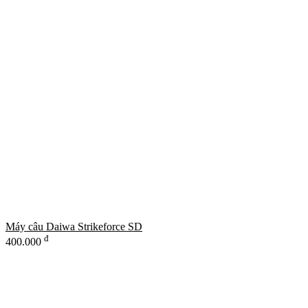
Máy câu Daiwa Strikeforce SD
đ
400.000