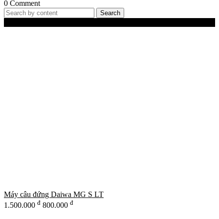
0 Comment
Search
Best-Selling Products
Máy câu đứng Daiwa MG S LT
đ
đ
1.500.000
800.000