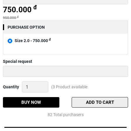
đ
750.000
đ
950.000
PURCHASE OPTION
đ
Size 2.0 - 750.000
Special request
Dây
Quantity
(3 Product available
dù
Varivas
Avani
BUY NOW
ADD TO CART
Jigging
10x10
82 Total purchasers
Premium
PE
X4