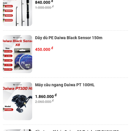
đ
840.000
đ
1.000.000
Dây dù PE Daiwa Black Sensor 150m
đ
450.000
Máy câu ngang Daiwa PT 100HL
đ
1.860.000
đ
2.060.000