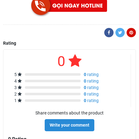
Rating
0
5
0
rating
4
0
rating
3
0
rating
2
0
rating
1
0
rating
Share comments about the product
Write your comment