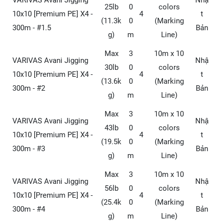
VARIVAS Avani Jigging
Nhậ
25lb
0
colors
10x10 [Premium PE] X4 -
4
t
(11.3k
0
(Marking
300m - #1.5
Bản
g)
m
Line)
Max
3
10m x 10
VARIVAS Avani Jigging
Nhậ
30lb
0
colors
10x10 [Premium PE] X4 -
4
t
(13.6k
0
(Marking
300m - #2
Bản
g)
m
Line)
Max
3
10m x 10
VARIVAS Avani Jigging
Nhậ
43lb
0
colors
10x10 [Premium PE] X4 -
4
t
(19.5k
0
(Marking
300m - #3
Bản
g)
m
Line)
Max
3
10m x 10
VARIVAS Avani Jigging
Nhậ
56lb
0
colors
10x10 [Premium PE] X4 -
4
t
(25.4k
0
(Marking
300m - #4
Bản
g)
m
Line)