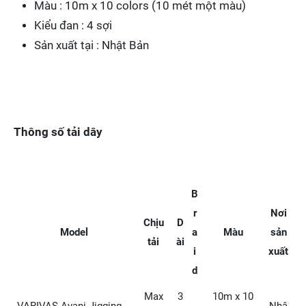
Màu : 10m x 10 colors (10 mét một màu)
Kiểu đan : 4 sợi
Sản xuất tại : Nhật Bản
Thông số tải dây
B
r
Nơi
Chịu
D
Model
a
Màu
sản
tải
ài
i
xuất
d
Max
3
10m x 10