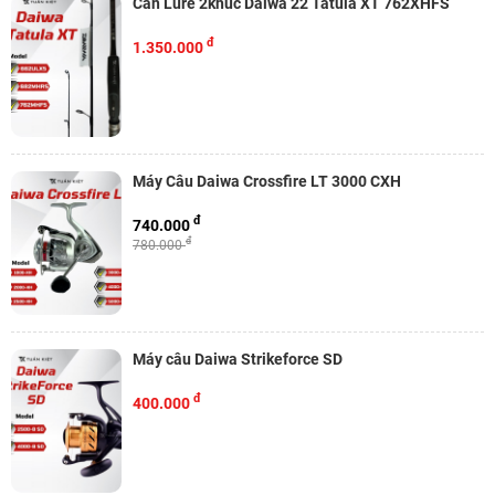
Cần Lure 2khúc Daiwa 22 Tatula XT 762XHFS
đ
1.350.000
Máy Câu Daiwa Crossfire LT 3000 CXH
đ
740.000
đ
780.000
Máy câu Daiwa Strikeforce SD
đ
400.000