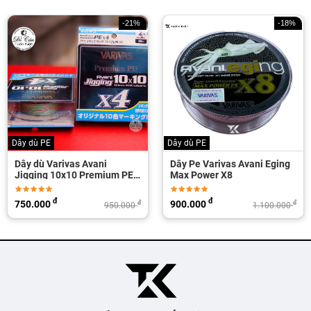
-18%
-21%
Dây dù PE
Dây câu cá
Dây Pe Varivas Avani Eging
Dây Dù NOEBY INFINITE II
Max Power X8
150m
đ
đ
900.000
190.000
đ
đ
1.100.000
240.000