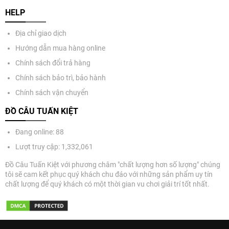
HELP
Địa chỉ giao dịch
Hướng dẫn mua hàng online
Chính sách đổi trả hàng
Chính sách bảo trì, bảo hành
Chính sách vận chuyển
ĐỒ CÂU TUẤN KIỆT
Đang online: 88
Lượt truy cập: 1,332,061
Đồ Câu Tuấn Kiệt với phương châm "chất lượng hơn số lượng" chúng
tôi sẽ cam kết phục quý khách chu đáo với những sản phẩm uy tín
chất lượng để quý khách có một thời gian vu chơi giải trí tốt nhất.