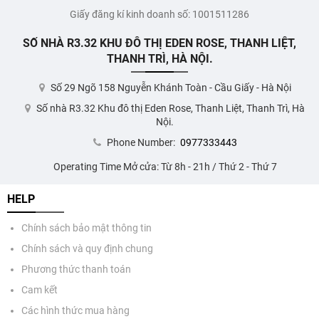
Giấy đăng kí kinh doanh số: 1001511286
SỐ NHÀ R3.32 KHU ĐÔ THỊ EDEN ROSE, THANH LIỆT,
THANH TRÌ, HÀ NỘI.
Số 29 Ngõ 158 Nguyễn Khánh Toàn - Cầu Giấy - Hà Nội
Số nhà R3.32 Khu đô thị Eden Rose, Thanh Liệt, Thanh Trì, Hà
Nội.
Phone Number:
0977333443
Operating Time Mở cửa: Từ 8h - 21h / Thứ 2 - Thứ 7
HELP
Chính sách bảo mật thông tin
Chính sách và quy định chung
Phương thức thanh toán
Cam kết
Các hình thức mua hàng