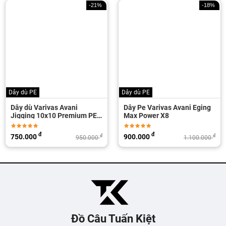
-21%
-18%
Dây dù PE
Dây Pe Varivas Avani Eging
Dây Varivas Pro Version
PE
Max Power X8
Hera Flourcarbon 50m
đ
đ
900.000
340.000
đ
đ
000
1.100.000
390.
Đồ Câu Tuấn Kiệt