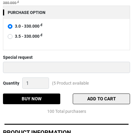
đ
380.000
PURCHASE OPTION
đ
3.0 - 330.000
đ
3.5 - 330.000
Special request
Varivas
Quantity
(5 Product available
Supper
Soft
Nylon
BUY NOW
ADD TO CART
150m
Quantity
100 Total purchasers
PRODUCT INFORMATION