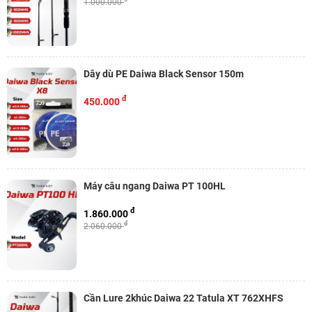
1.000.000
Dây dù PE Daiwa Black Sensor 150m
đ
450.000
Máy câu ngang Daiwa PT 100HL
đ
1.860.000
đ
2.060.000
Cần Lure 2khúc Daiwa 22 Tatula XT 762XHFS