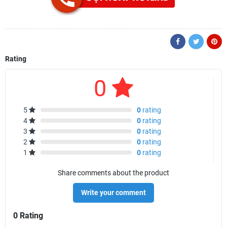
Rating
0
5
0
rating
4
0
rating
3
0
rating
2
0
rating
1
0
rating
Share comments about the product
Write your comment
0 Rating