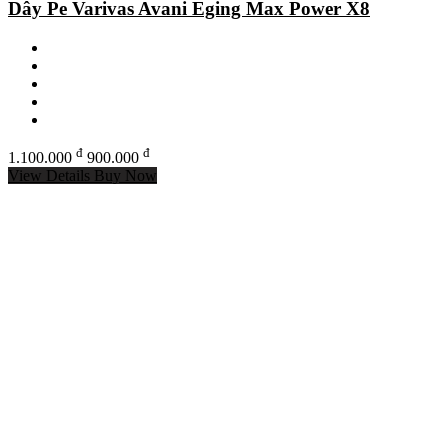
Dây Pe Varivas Avani Eging Max Power X8
đ
đ
1.100.000
900.000
View Details
Buy Now