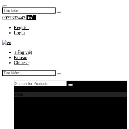
0977333443
0
Register
Login
Tiếng việt
Korean
Chinese
Register
|
Login
Menu
Máy câu cá
Máy câu daiwa
Máy câu shimano