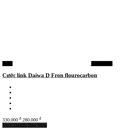
-15%
Dây câu cá
Cước link Daiwa D Fron flourocarbon
đ
đ
330.000
280.000
View Details
Buy Now