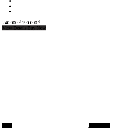
đ
đ
240.000
190.000
View Details
Buy Now
-24%
Dây dù PE