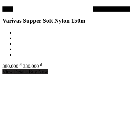
-13%
Varivas chính hãng
Varivas Supper Soft Nylon 150m
đ
đ
380.000
330.000
View Details
Buy Now