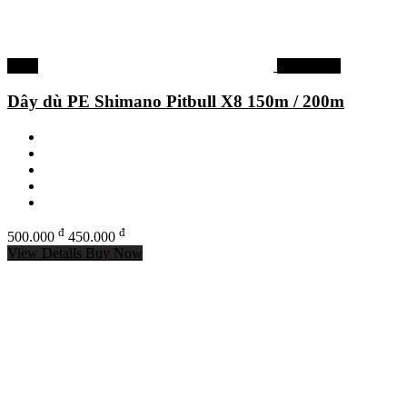
-10%
Dây dù PE
Dây dù PE Shimano Pitbull X8 150m / 200m
đ
đ
500.000
450.000
View Details
Buy Now