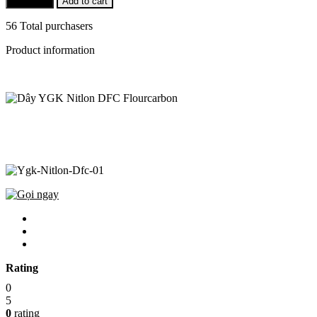
Buy Now
Add to cart
56 Total purchasers
Product information
Rating
0
5
0
rating