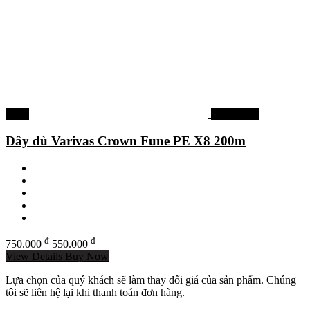
-27%
Dây dù PE
Dây dù Varivas Crown Fune PE X8 200m
đ
đ
750.000
550.000
View Details
Buy Now
Lựa chọn của quý khách sẽ làm thay đổi giá của sản phẩm. Chúng
tôi sẽ liên hệ lại khi thanh toán đơn hàng.