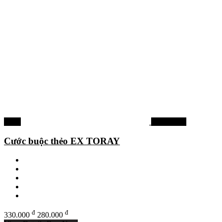
-15%
Dây câu cá
Cước buộc thẻo EX TORAY
đ
đ
330.000
280.000