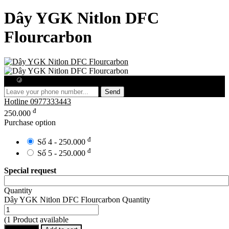
Dây YGK Nitlon DFC
Flourcarbon
Free consultation
Send
Hotline
0977333443
đ
250.000
Purchase option
đ
Số 4 - 250.000
đ
Số 5 - 250.000
Special request
Quantity
Dây YGK Nitlon DFC Flourcarbon Quantity
(1 Product available