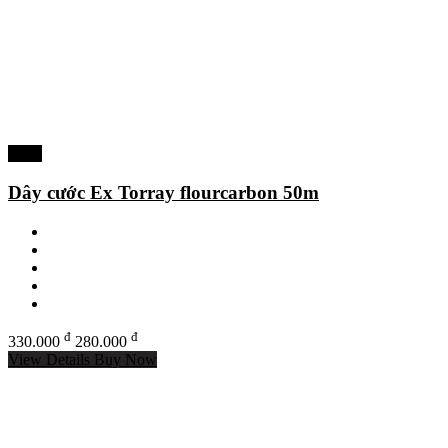
-15%
Dây cước Ex Torray flourcarbon 50m
đ
đ
330.000
280.000
View Details
Buy Now