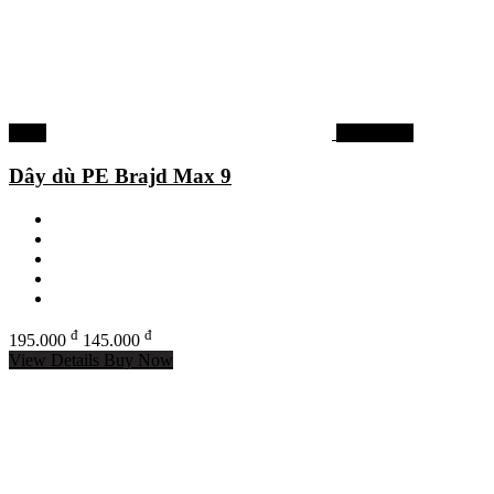
-26%
Dây dù PE
Dây dù PE Brajd Max 9
đ
đ
195.000
145.000
View Details
Buy Now