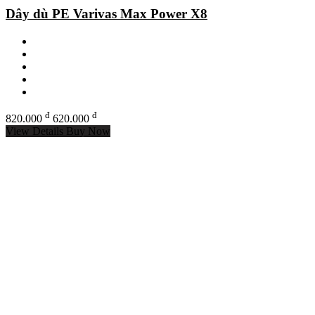
Dây dù PE Varivas Max Power X8
đ
đ
820.000
620.000
View Details
Buy Now