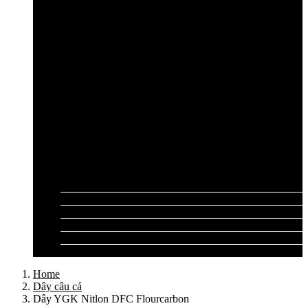
Cần câu lục Shimano
Dây câu lục
Dây cước câu lục
Dây dù câu lục
Dây link câu lục
Phao câu lục
Ghế câu, Ô câu lục
Lưỡi câu lục
Phụ kiện câu lục
Tất cả sản phẩm
Tư vấn đồ câu
Kinh nghiệm câu
Video clip
Liên hệ
Home
Dây câu cá
Dây YGK Nitlon DFC Flourcarbon