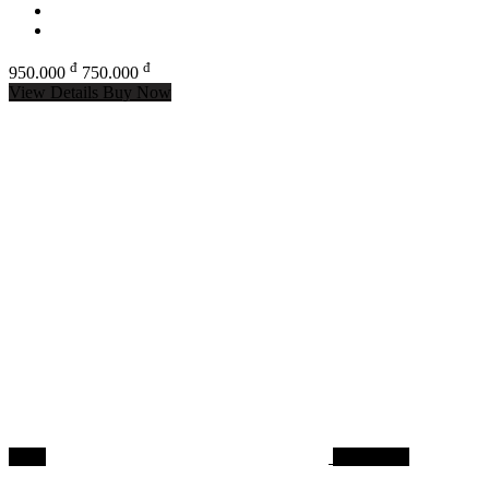
đ
đ
950.000
750.000
View Details
Buy Now
-18%
Dây dù PE