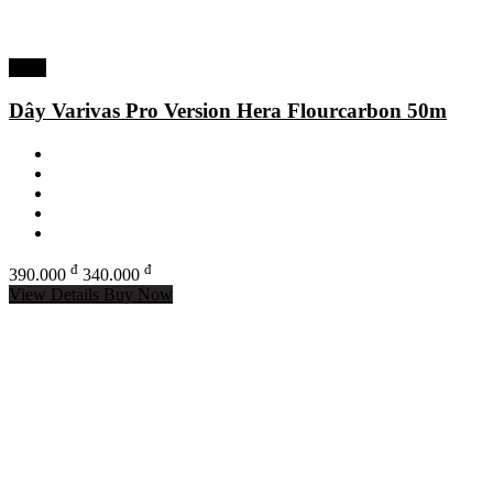
-13%
Dây Varivas Pro Version Hera Flourcarbon 50m
đ
đ
390.000
340.000
View Details
Buy Now