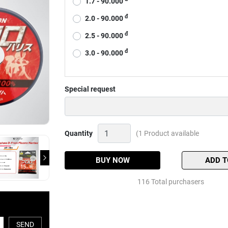
1.7 - 90.000
đ
2.0 - 90.000
đ
2.5 - 90.000
đ
3.0 - 90.000
Special request
Dây
Quantity
(1 Product available
link
thẻo
Daiwa
BUY NOW
ADD T
Dfron
Flourcarbon
116 Total purchasers
15m
Quantity
SEND