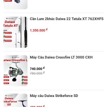
Cần Lure 2khúc Daiwa 22 Tatula XT 762XHFS
đ
1.350.000
Máy Câu Daiwa Crossfire LT 3000 CXH
đ
740.000
đ
780.000
Máy câu Daiwa Strikeforce SD
đ