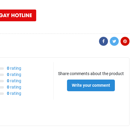
0
rating
Share comments about the product
0
rating
0
rating
Write your comment
0
rating
0
rating