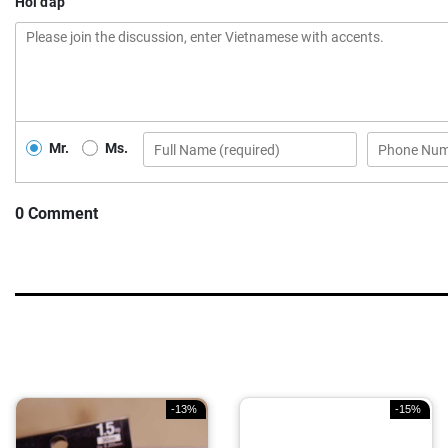
Hỏi đáp
Mr.
Ms.
0 Comment
-13%
-15%