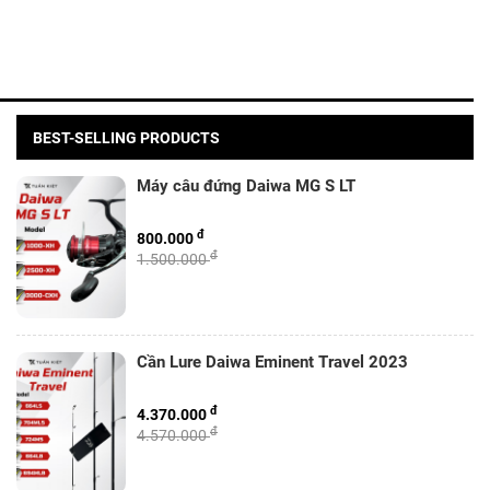
BEST-SELLING PRODUCTS
Máy câu đứng Daiwa MG S LT
đ
800.000
đ
1.500.000
Cần Lure Daiwa Eminent Travel 2023
đ
4.370.000
đ
4.570.000