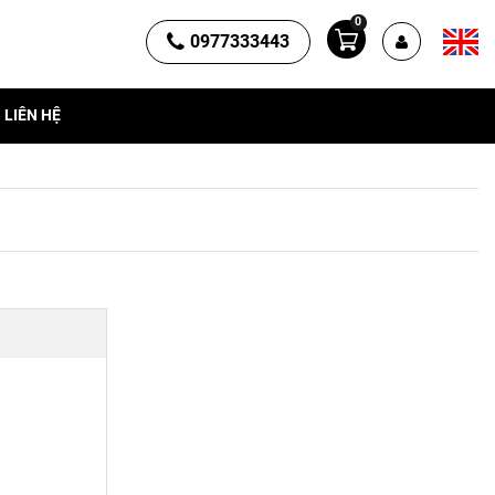
0
0977333443
LIÊN HỆ