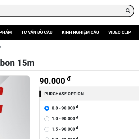
 PHẨM
TƯ VẤN ĐỒ CÂU
KINH NGHIỆM CÂU
VIDEO CLIP
m
arbon 15m
đ
90.000
PURCHASE OPTION
đ
0.8 - 90.000
đ
1.0 - 90.000
đ
1.5 - 90.000
đ