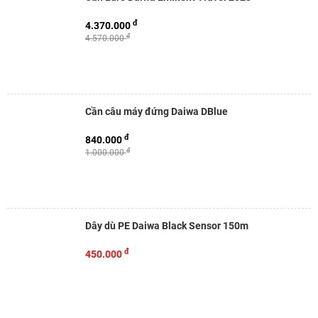
đ
4.370.000
đ
4.570.000
Cần câu máy đứng Daiwa DBlue
đ
840.000
đ
1.000.000
Dây dù PE Daiwa Black Sensor 150m
đ
450.000