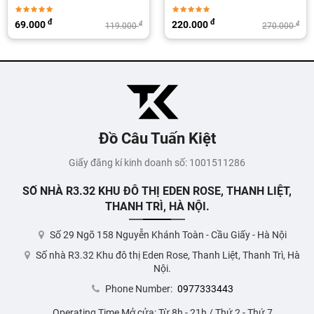
đ
đ
69.000
220.000
đ
đ
119.000
270.000
Đồ Câu Tuấn Kiệt
Giấy đăng kí kinh doanh số: 1001511286
SỐ NHÀ R3.32 KHU ĐÔ THỊ EDEN ROSE, THANH LIỆT,
THANH TRÌ, HÀ NỘI.
Số 29 Ngõ 158 Nguyễn Khánh Toàn - Cầu Giấy - Hà Nội
Số nhà R3.32 Khu đô thị Eden Rose, Thanh Liệt, Thanh Trì, Hà
Nội.
Phone Number:
0977333443
Operating Time Mở cửa: Từ 8h - 21h / Thứ 2 - Thứ 7