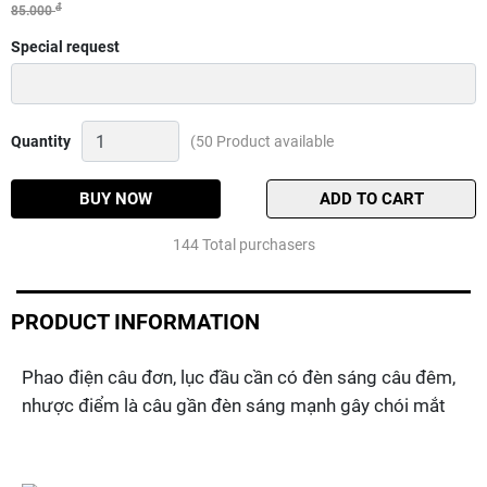
đ
85.000
Special request
Phao
Quantity
(50 Product available
điện
câu
đơn,
BUY NOW
ADD TO CART
lục
đầu
144 Total purchasers
cần
Quantity
PRODUCT INFORMATION
Phao điện câu đơn, lục đầu cần có đèn sáng câu đêm,
nhược điểm là câu gần đèn sáng mạnh gây chói mắt