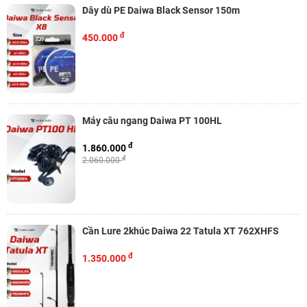
Dây dù PE Daiwa Black Sensor 150m
đ
450.000
Máy câu ngang Daiwa PT 100HL
đ
1.860.000
đ
2.060.000
Cần Lure 2khúc Daiwa 22 Tatula XT 762XHFS
đ
1.350.000