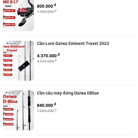
đ
800.000
đ
1.500.000
Cần Lure Daiwa Eminent Travel 2023
đ
4.370.000
đ
4.570.000
Cần câu máy đứng Daiwa DBlue
đ
840.000
đ
1.000.000