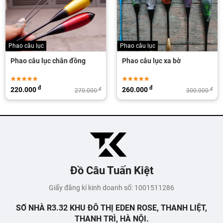
Phao câu lục
Phao câu đơn đài
Phao câu lục xa bờ
Phao điện câu đơn xa bờ
đ
đ
260.000
90.000
đ
đ
300.000
140.000
Đồ Câu Tuấn Kiệt
Giấy đăng kí kinh doanh số: 1001511286
SỐ NHÀ R3.32 KHU ĐÔ THỊ EDEN ROSE, THANH LIỆT,
THANH TRÌ, HÀ NỘI.