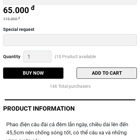
đ
65.000
đ
115.000
Special request
Phao
Quantity
(10 Product available
điện
câu
đài
BUY NOW
ADD TO CART
ban
đêm
146 Total purchasers
và
ban
ngày
tải
PRODUCT INFORMATION
chì
3.5g
Phao điện câu đài cả đêm lẫn ngày, chiều dài lên đến
Quantity
45,5cm nên chống sóng tốt, có thể câu xa và những