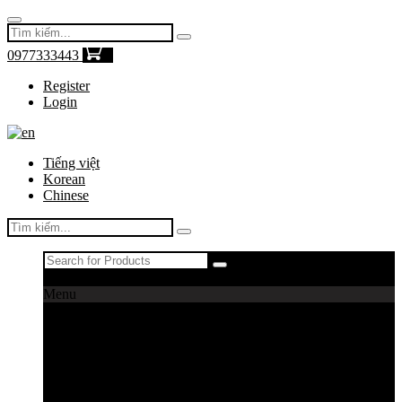
0977333443
0
Register
Login
Tiếng việt
Korean
Chinese
Register
|
Login
Menu
Máy câu cá
Máy câu daiwa
Máy câu shimano