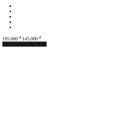
đ
đ
195.000
145.000
View Details
Buy Now