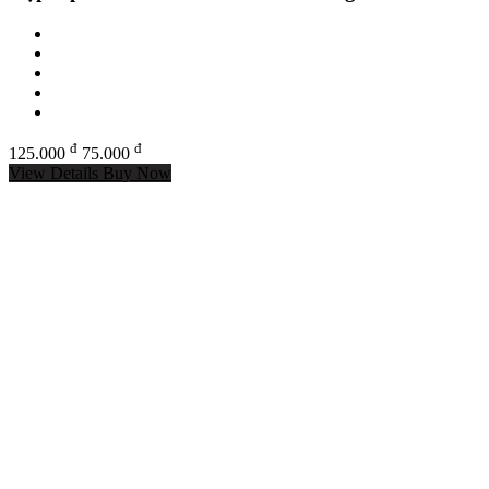
đ
đ
125.000
75.000
View Details
Buy Now