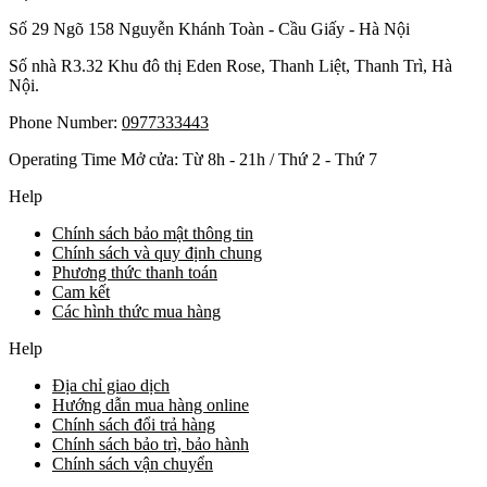
Số 29 Ngõ 158 Nguyễn Khánh Toàn - Cầu Giấy - Hà Nội
Số nhà R3.32 Khu đô thị Eden Rose, Thanh Liệt, Thanh Trì, Hà
Nội.
Phone Number:
0977333443
Operating Time Mở cửa: Từ 8h - 21h / Thứ 2 - Thứ 7
Help
Chính sách bảo mật thông tin
Chính sách và quy định chung
Phương thức thanh toán
Cam kết
Các hình thức mua hàng
Help
Địa chỉ giao dịch
Hướng dẫn mua hàng online
Chính sách đổi trả hàng
Chính sách bảo trì, bảo hành
Chính sách vận chuyển