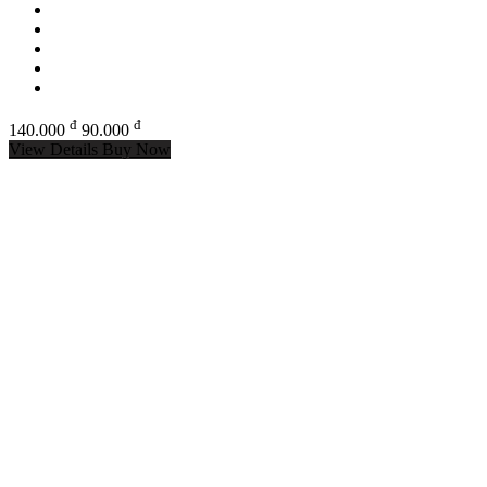
đ
đ
140.000
90.000
View Details
Buy Now