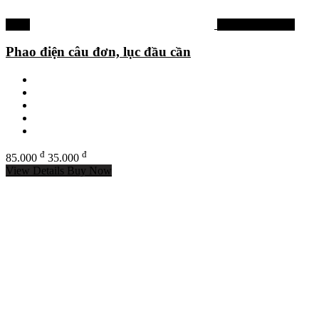
-59%
Phao câu đơn đài
Phao điện câu đơn, lục đầu cần
đ
đ
85.000
35.000
View Details
Buy Now