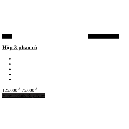
-40%
Phao câu đơn đài
Hộp 3 phao cỏ
đ
đ
125.000
75.000
View Details
Buy Now