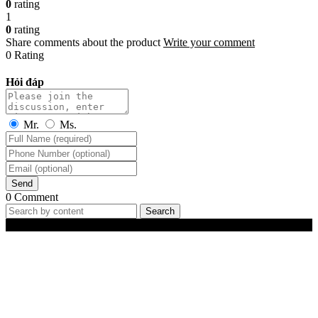
0
rating
1
0
rating
Share comments about the product
Write your comment
0 Rating
Hỏi đáp
Mr.
Ms.
Send
0 Comment
Search
Best-Selling Products