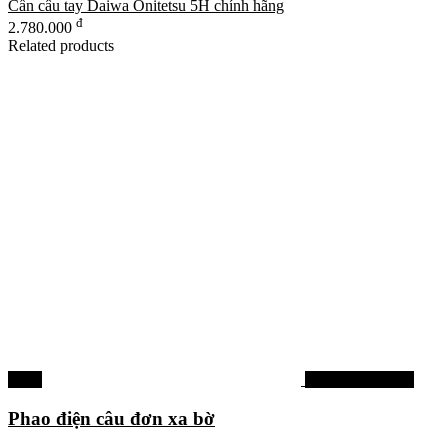
Cần câu tay Daiwa Onitetsu 5H chính hãng
đ
2.780.000
Related products
-36%
Phao câu đơn đài
Phao điện câu đơn xa bờ