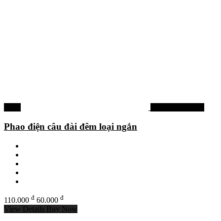
-45%
Phao câu đơn đài
Phao điện câu đài đêm loại ngắn
đ
đ
110.000
60.000
View Details
Buy Now