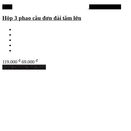
-42%
Phao câu đơn đài
Hộp 3 phao câu đơn đài tăm lớn
đ
đ
119.000
69.000
View Details
Buy Now