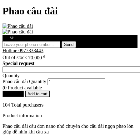
Phao câu đài
Free consultation
Send
Hotline
0977333443
đ
Out of stock
70.000
Special request
Quantity
Phao câu đài Quantity
(0 Product available
Buy Now
Add to cart
104 Total purchasers
Product information
Phao câu đài câu đơn nano nhỏ chuyên cho câu đài ngọn phao lớn
giúp dễ nhìn khi câu xa