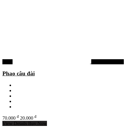
-71%
Phao câu đơn đài
Phao câu đài
đ
đ
70.000
20.000
View Details
Buy Now