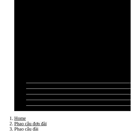
Cần câu lục Shimano
Dây câu lục
Dây cước câu lục
Dây dù câu lục
Dây link câu lục
Phao câu lục
Ghế câu, Ô câu lục
Lưỡi câu lục
Phụ kiện câu lục
Tất cả sản phẩm
Tư vấn đồ câu
Kinh nghiệm câu
Video clip
Liên hệ
Home
Phao câu đơn đài
Phao câu đài