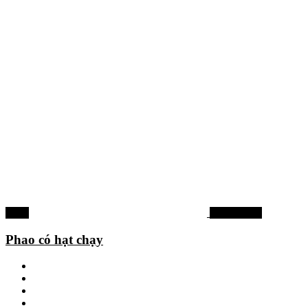
-77%
Phao câu cá
Phao có hạt chạy