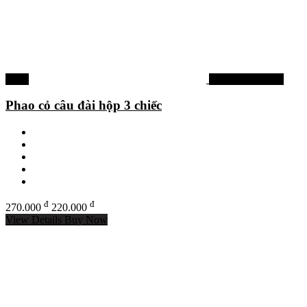
-19%
Phao câu đơn đài
Phao cỏ câu đài hộp 3 chiếc
đ
đ
270.000
220.000
View Details
Buy Now