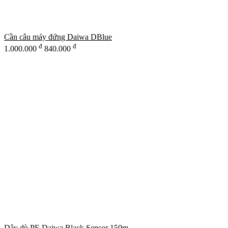
Cần câu máy đứng Daiwa DBlue
đ
đ
1.000.000
840.000
Dây dù PE Daiwa Black Sensor 150m