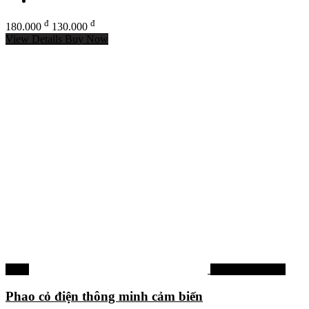
đ
đ
180.000
130.000
View Details
Buy Now
-26%
Phao câu đơn đài
Phao cỏ điện thông minh cảm biến