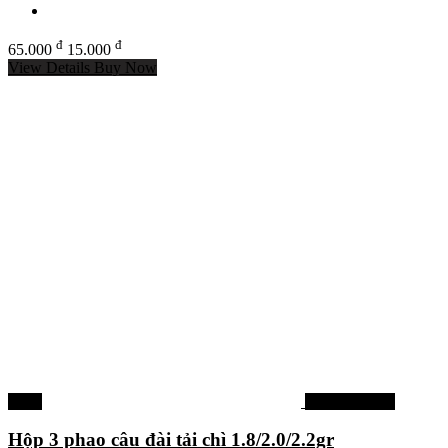
đ
đ
65.000
15.000
View Details
Buy Now
-40%
Phụ kiện khác
Hộp 3 phao câu đài tải chì 1.8/2.0/2.2gr