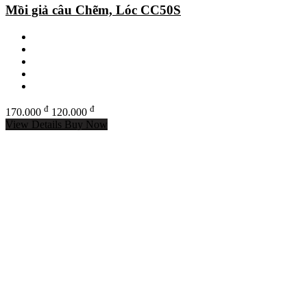
Mồi giả câu Chẽm, Lóc CC50S
đ
đ
170.000
120.000
View Details
Buy Now