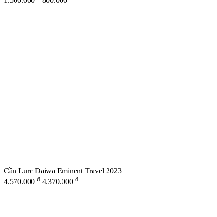
1.500.000
800.000
Cần Lure Daiwa Eminent Travel 2023
đ
đ
4.570.000
4.370.000