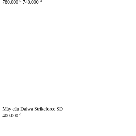
đ
đ
780.000
740.000
Máy câu Daiwa Strikeforce SD
đ
400.000