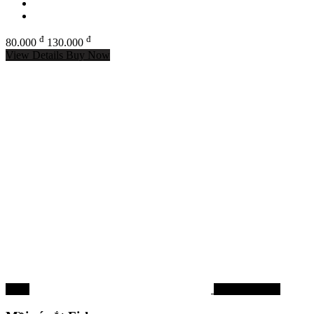
đ
đ
80.000
130.000
View Details
Buy Now
-63%
Mồi lure cá lóc