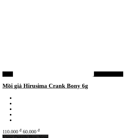
-45%
Mồi lure cá lóc
Mồi giả Hirusima Crank Bony 6g
đ
đ
110.000
60.000
View Details
Buy Now