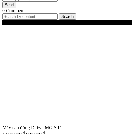
Send
0 Comment
Search
Best-Selling Products
Máy câu đứng Daiwa MG S LT
đ
đ