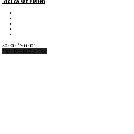
Mồi cá sắt Fishen
đ
đ
80.000
30.000
View Details
Buy Now