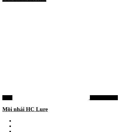
-33%
Mồi lure cá lóc
Mồi nhái HC Lure