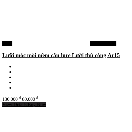
-38%
Phụ kiện khác
Lưỡi móc mồi mềm câu lure Lưỡi thủ công Ar15
đ
đ
130.000
80.000
View Details
Buy Now