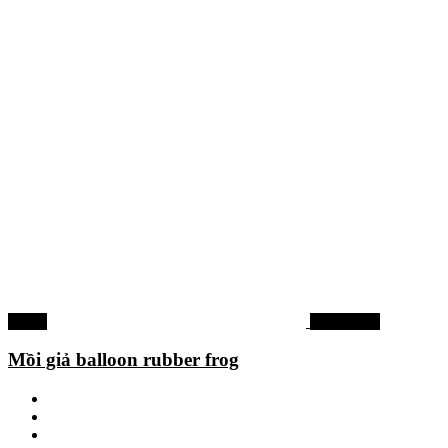
--63%
Mồi câu cá
Mồi giả balloon rubber frog