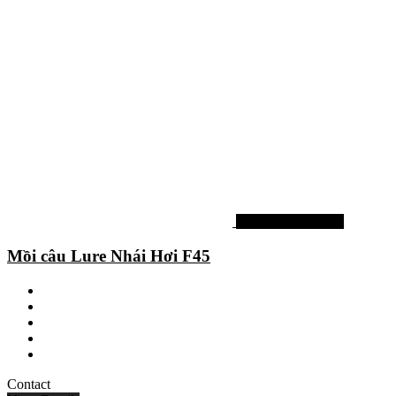
Mồi lure nước ngọt
Mồi câu Lure Nhái Hơi F45
Contact