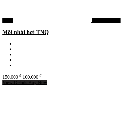
-33%
Mồi lure cá lóc
Mồi nhái hơi TNQ
đ
đ
150.000
100.000
View Details
Buy Now