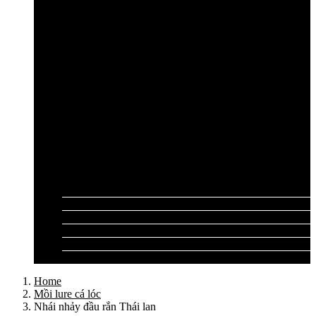
Cần câu lục Shimano
Dây câu lục
Dây cước câu lục
Dây dù câu lục
Dây link câu lục
Phao câu lục
Ghế câu, Ô câu lục
Lưỡi câu lục
Phụ kiện câu lục
Tất cả sản phẩm
Tư vấn đồ câu
Kinh nghiệm câu
Video clip
Liên hệ
Home
Mồi lure cá lóc
Nhái nhảy đầu rắn Thái lan