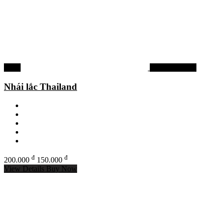
-25%
Mồi lure cá lóc
Nhái lắc Thailand
đ
đ
200.000
150.000
View Details
Buy Now