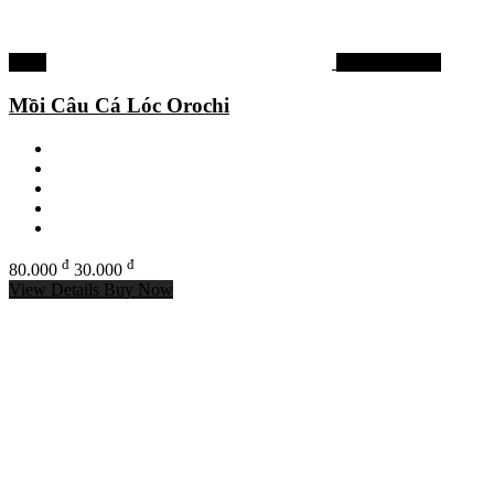
-63%
Mồi lure cá lóc
Mồi Câu Cá Lóc Orochi
đ
đ
80.000
30.000
View Details
Buy Now