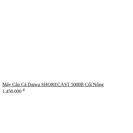
Máy Câu Cá Daiwa SHORECAST 5000B Cối Nông
đ
1.450.000