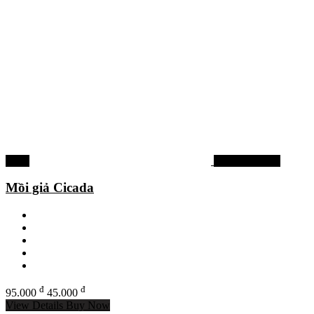
-53%
Mồi lure cá lóc
Mồi giả Cicada
đ
đ
95.000
45.000
View Details
Buy Now