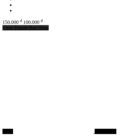
đ
đ
150.000
100.000
View Details
Buy Now
-29%
Mồi câu cá