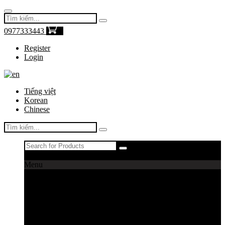
0977333443
0
Register
Login
Tiếng việt
Korean
Chinese
Register
|
Login
Menu
Máy câu cá
Máy câu daiwa
Máy câu shimano