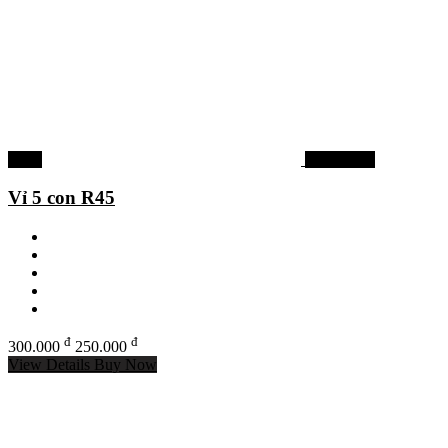
-17%
Mồi câu cá
Vỉ 5 con R45
đ
đ
300.000
250.000
View Details
Buy Now