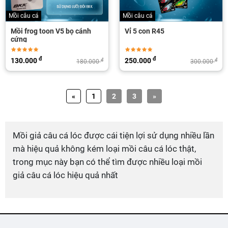
Mồi câu cá
Mồi câu cá
Mồi frog toon V5 bọ cánh
Vỉ 5 con R45
cứng
đ
đ
130.000
250.000
đ
đ
180.000
300.000
«
1
2
3
»
Mồi giả câu cá lóc được cái tiện lợi sử dụng nhiều lần
mà hiệu quả không kém loại mồi câu cá lóc thật,
trong mục này bạn có thể tìm được nhiều loại mồi
giả câu cá lóc hiệu quả nhất