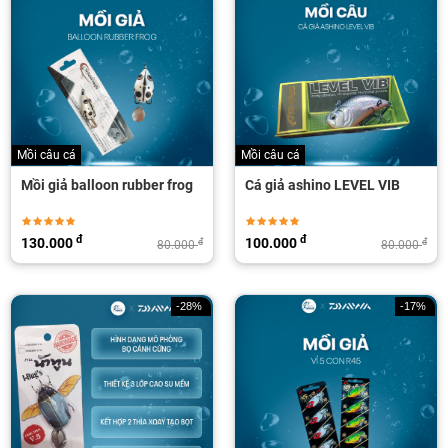
Mồi câu cá
Mồi câu cá
Mồi giả balloon rubber frog
Cá giả ashino LEVEL VIB
đ
đ
130.000
100.000
đ
đ
80.000
80.000
-28%
-17%