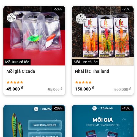
-53%
-25%
Mồi lure cá lóc
Mồi lure cá lóc
Mồi giả Cicada
Nhái lắc Thailand
đ
đ
45.000
150.000
đ
đ
95.000
200.000
-28%
-45%