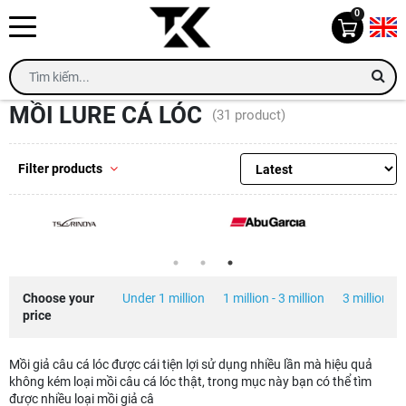
0
Home
Mồi lure cá lóc
MỒI LURE CÁ LÓC
(31 product)
Filter products
Choose your
Under 1 million
1 million - 3 million
3 million - 5
price
Mồi giả câu cá lóc được cái tiện lợi sử dụng nhiều lần mà hiệu quả
không kém loại mồi câu cá lóc thật, trong mục này bạn có thể tìm
được nhiều loại mồi giả câ