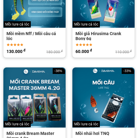
Mồi lure cá lóc
Mồi lure cá lóc
Mồi mềm Nff / Mồi câu cá
Mồi giả Hirusima Crank
lóc
Bony 6g
đ
đ
130.000
60.000
đ
đ
180.000
110.000
-38%
-33%
Mồi lure cá lóc
Mồi lure cá lóc
Mồi crank Bream Master
Mồi nhái hơi TNQ