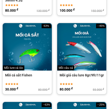
36mm 4.2g
đ
đ
80.000
100.000
đ
đ
130.000
150.000
-63%
--45%
Mồi lure cá lóc
Mồi câu cá
Mồi cá sắt Fishen
Mồi giả câu lure 8gr/9fr/11gr
đ
đ
30.000
80.000
đ
đ
80.000
55.000
--63%
--25%