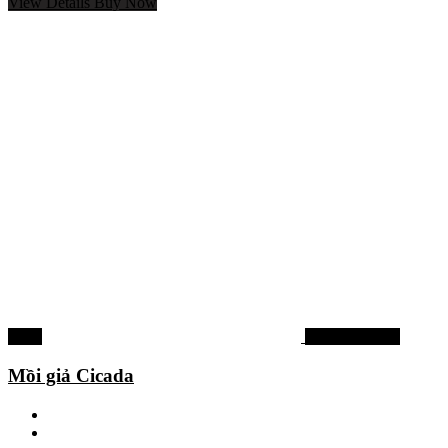
View Details
Buy Now
-53%
Mồi lure cá lóc
Mồi giả Cicada