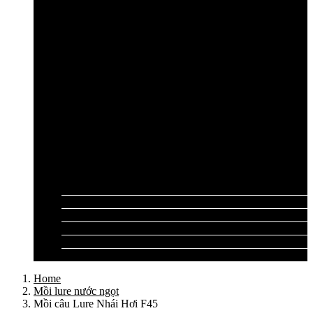
Cần câu lục Shimano
Dây câu lục
Dây cước câu lục
Dây dù câu lục
Dây link câu lục
Phao câu lục
Ghế câu, Ô câu lục
Lưỡi câu lục
Phụ kiện câu lục
Tất cả sản phẩm
Tư vấn đồ câu
Kinh nghiệm câu
Video clip
Liên hệ
Home
Mồi lure nước ngọt
Mồi câu Lure Nhái Hơi F45