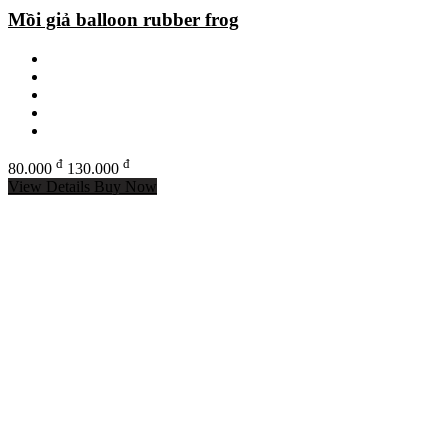
Mồi giả balloon rubber frog
đ
đ
80.000
130.000
View Details
Buy Now