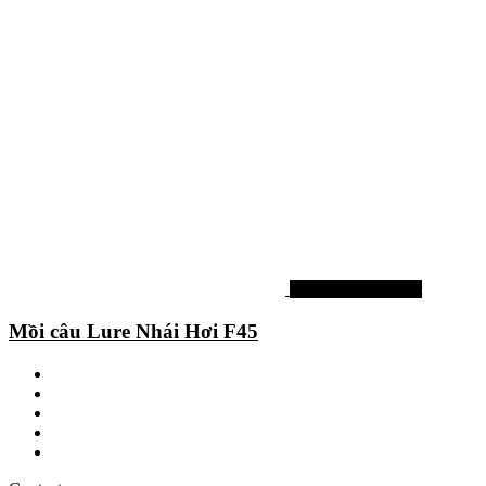
Mồi lure nước ngọt
Mồi câu Lure Nhái Hơi F45