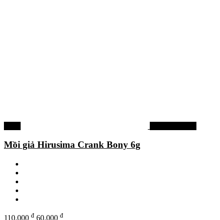
-45%
Mồi lure cá lóc
Mồi giả Hirusima Crank Bony 6g
đ
đ
110.000
60.000