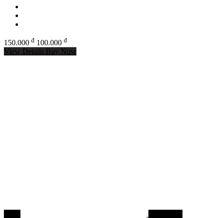
đ
đ
150.000
100.000
View Details
Buy Now
-29%
Mồi câu cá