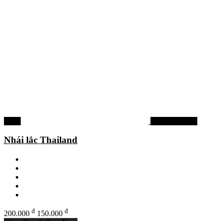
-25%
Mồi lure cá lóc
Nhái lắc Thailand
đ
đ
200.000
150.000