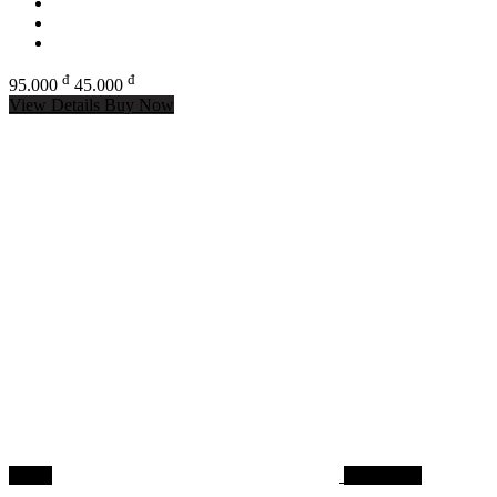
đ
đ
95.000
45.000
View Details
Buy Now
--63%
Mồi câu cá