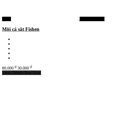
-63%
Mồi lure cá lóc
Mồi cá sắt Fishen
đ
đ
80.000
30.000
View Details
Buy Now