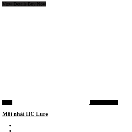
View Details
Buy Now
-33%
Mồi lure cá lóc
Mồi nhái HC Lure