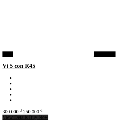
-17%
Mồi câu cá
Vỉ 5 con R45
đ
đ
300.000
250.000
View Details
Buy Now