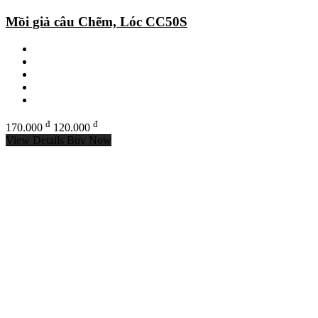
Mồi giả câu Chẽm, Lóc CC50S
đ
đ
170.000
120.000
View Details
Buy Now