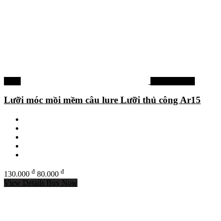
-38%
Phụ kiện khác
Lưỡi móc mồi mềm câu lure Lưỡi thủ công Ar15
đ
đ
130.000
80.000
View Details
Buy Now