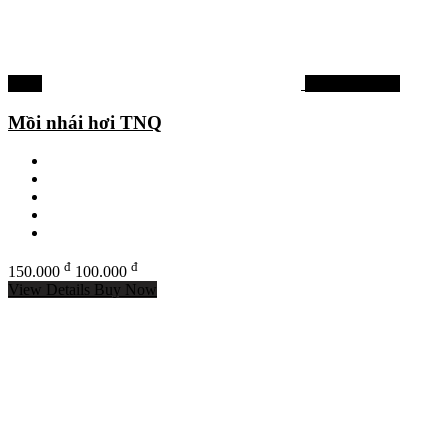
-33%
Mồi lure cá lóc
Mồi nhái hơi TNQ
đ
đ
150.000
100.000
View Details
Buy Now