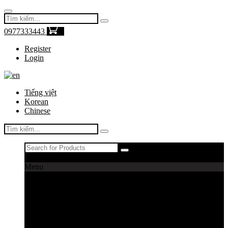
0977333443
0
Register
Login
Tiếng việt
Korean
Chinese
Register
|
Login
Menu
Máy câu cá
Máy câu daiwa
Máy câu shimano