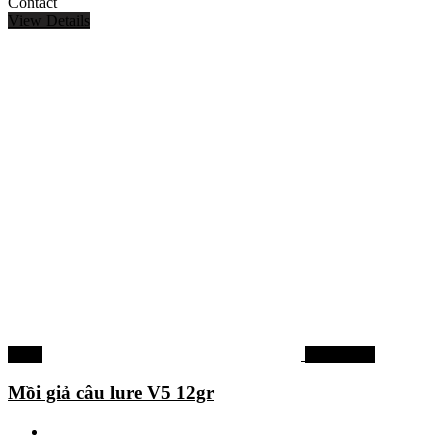
Contact
View Details
-29%
Mồi câu cá
Mồi giả câu lure V5 12gr