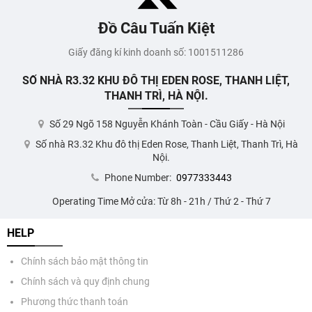
Đồ Câu Tuấn Kiệt
Giấy đăng kí kinh doanh số: 1001511286
SỐ NHÀ R3.32 KHU ĐÔ THỊ EDEN ROSE, THANH LIỆT,
THANH TRÌ, HÀ NỘI.
Số 29 Ngõ 158 Nguyễn Khánh Toàn - Cầu Giấy - Hà Nội
Số nhà R3.32 Khu đô thị Eden Rose, Thanh Liệt, Thanh Trì, Hà
Nội.
Phone Number:
0977333443
Operating Time Mở cửa: Từ 8h - 21h / Thứ 2 - Thứ 7
HELP
Chính sách bảo mật thông tin
Chính sách và quy định chung
Phương thức thanh toán