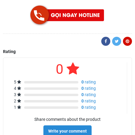
Rating
0
5
0
rating
4
0
rating
3
0
rating
2
0
rating
1
0
rating
Share comments about the product
Write your comment