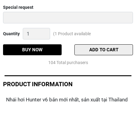
Special request
Nhái
Quantity
(1 Product available
hơi
Hunter
v6
BUY NOW
ADD TO CART
Thailand
Quantity
104 Total purchasers
PRODUCT INFORMATION
Nhái hơi Hunter v6 bản mới nhất, sản xuất tại Thailand