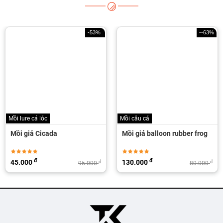
-53%
--63%
Mồi lure cá lóc
Mồi câu cá
Mồi giả Cicada
Mồi giả balloon rubber frog
đ
đ
45.000
130.000
đ
đ
95.000
80.000