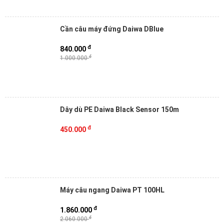
Cần câu máy đứng Daiwa DBlue
đ
840.000
đ
1.000.000
Dây dù PE Daiwa Black Sensor 150m
đ
450.000
Máy câu ngang Daiwa PT 100HL
đ
1.860.000
đ
2.060.000