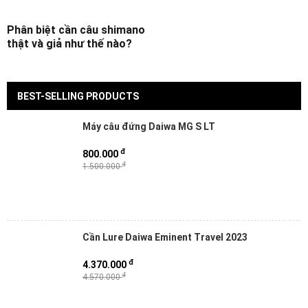
Phân biệt cần câu shimano
thật và giả như thế nào?
BEST-SELLING PRODUCTS
Máy câu đứng Daiwa MG S LT
đ
800.000
đ
1.500.000
Cần Lure Daiwa Eminent Travel 2023
đ
4.370.000
đ
4.570.000