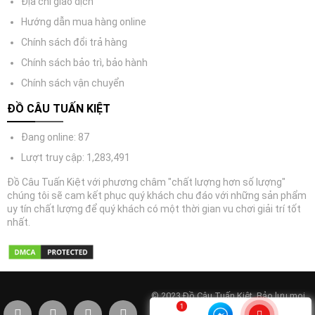
Địa chỉ giao dịch
Hướng dẫn mua hàng online
Chính sách đổi trả hàng
Chính sách bảo trì, bảo hành
Chính sách vận chuyển
ĐỒ CÂU TUẤN KIỆT
Đang online: 87
Lượt truy cập: 1,283,491
Đồ Câu Tuấn Kiệt với phương châm "chất lượng hơn số lượng"
chúng tôi sẽ cam kết phục quý khách chu đáo với những sản phẩm
uy tín chất lượng để quý khách có một thời gian vu chơi giải trí tốt
nhất.
© 2023 Đồ Câu Tuấn Kiệt. Bảo lưu mọi
quyền. Điện thoại: 0977333443.