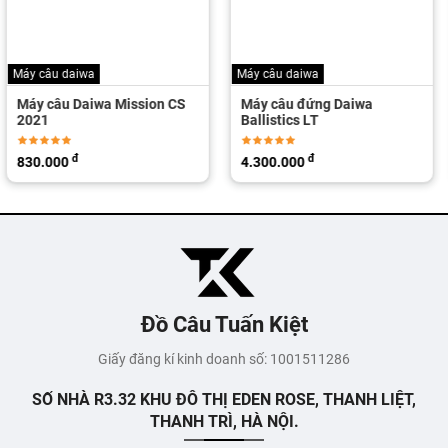
Máy câu daiwa
Máy câu daiwa
Máy câu đứng Daiwa
Máy câu Daiwa Freams LT
Ballistics LT
2021 / Chống thấm
Magsealed
đ
đ
4.300.000
3.540.000
đ
4.370.000
Đồ Câu Tuấn Kiệt
Giấy đăng kí kinh doanh số: 1001511286
SỐ NHÀ R3.32 KHU ĐÔ THỊ EDEN ROSE, THANH LIỆT,
THANH TRÌ, HÀ NỘI.