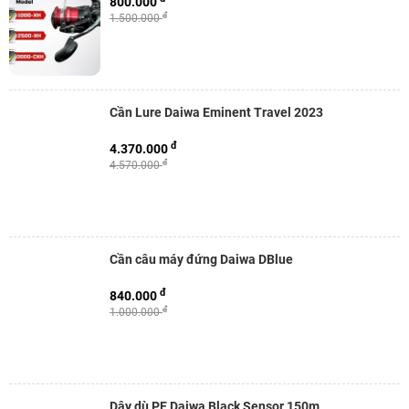
800.000
đ
1.500.000
Cần Lure Daiwa Eminent Travel 2023
đ
4.370.000
đ
4.570.000
Cần câu máy đứng Daiwa DBlue
đ
840.000
đ
1.000.000
Dây dù PE Daiwa Black Sensor 150m