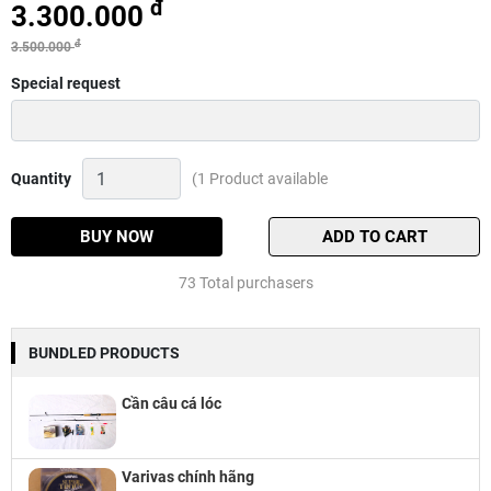
đ
3.300.000
đ
3.500.000
Special request
Máy
Quantity
(1 Product available
ngang
Daiwa
Tatula
BUY NOW
ADD TO CART
CT
100
73 Total purchasers
HSL
Quantity
BUNDLED PRODUCTS
Cần câu cá lóc
Varivas chính hãng