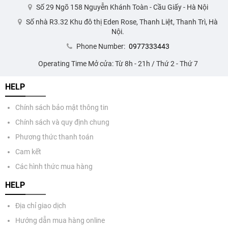
Số 29 Ngõ 158 Nguyễn Khánh Toàn - Cầu Giấy - Hà Nội
Số nhà R3.32 Khu đô thị Eden Rose, Thanh Liệt, Thanh Trì, Hà
Nội.
Phone Number:
0977333443
Operating Time Mở cửa: Từ 8h - 21h / Thứ 2 - Thứ 7
HELP
Chính sách bảo mật thông tin
Chính sách và quy định chung
Phương thức thanh toán
Cam kết
Các hình thức mua hàng
HELP
Địa chỉ giao dịch
Hướng dẫn mua hàng online