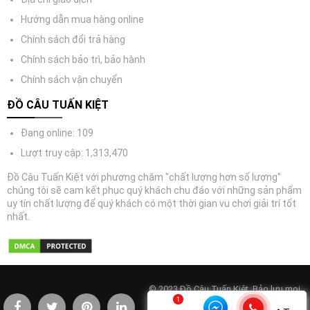
Hướng dẫn mua hàng online
Chính sách đổi trả hàng
Chính sách bảo trì, bảo hành
Chính sách vận chuyển
ĐỒ CÂU TUẤN KIỆT
Đang online: 109
Lượt truy cập: 1,313,470
Đồ Câu Tuấn Kiệt với phương châm "chất lượng hơn số lượng"
chúng tôi sẽ cam kết phục quý khách chu đáo với những sản phẩm
uy tín chất lượng để quý khách có một thời gian vu chơi giải trí tốt
nhất.
© 2023 Đồ Câu Tuấn Kiệt. Bảo lưu mọi
quyền. Điện thoại: 0977333443.