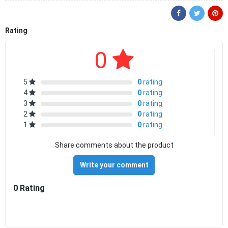
Rating
0
5
0
rating
4
0
rating
3
0
rating
2
0
rating
1
0
rating
Share comments about the product
Write your comment
0 Rating