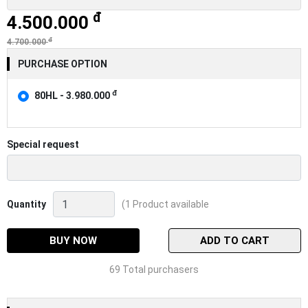
đ
4.500.000
đ
4.700.000
PURCHASE OPTION
đ
80HL - 3.980.000
Special request
Máy
Quantity
(1 Product available
ngang
Daiwa
Tatula
BUY NOW
ADD TO CART
80H/HL
mẫu
69 Total purchasers
2022
Quantity