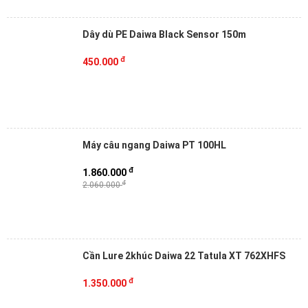
Dây dù PE Daiwa Black Sensor 150m
đ
450.000
Máy câu ngang Daiwa PT 100HL
đ
1.860.000
đ
2.060.000
Cần Lure 2khúc Daiwa 22 Tatula XT 762XHFS
đ
1.350.000