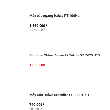
Máy câu ngang Daiwa PT 100HL
đ
1.860.000
đ
2.060.000
Cần Lure 2khúc Daiwa 22 Tatula XT 762XHFS
đ
1.350.000
Máy Câu Daiwa Crossfire LT 3000 CXH
đ
740.000
đ
780.000