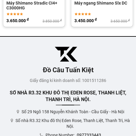
Máy ngang Shimano Slx DC
Máy ngang Shimano
Antares DC 2021 / Made in
Japan
đ
đ
3.450.000
14.500.000
đ
đ
3.650.000
15.000.000
Đồ Câu Tuấn Kiệt
Giấy đăng kí kinh doanh số: 1001511286
SỐ NHÀ R3.32 KHU ĐÔ THỊ EDEN ROSE, THANH LIỆT,
THANH TRÌ, HÀ NỘI.
Số 29 Ngõ 158 Nguyễn Khánh Toàn - Cầu Giấy - Hà Nội
Số nhà R3.32 Khu đô thị Eden Rose, Thanh Liệt, Thanh Trì, Hà
Nội.
Phone Number:
0977333443