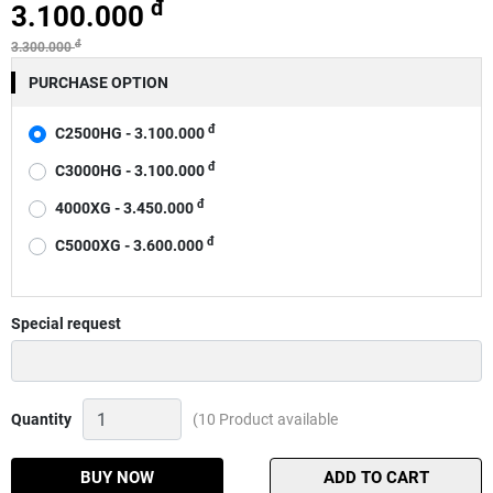
đ
3.100.000
đ
3.300.000
PURCHASE OPTION
đ
C2500HG - 3.100.000
đ
C3000HG - 3.100.000
đ
4000XG - 3.450.000
đ
C5000XG - 3.600.000
Special request
Máy
Quantity
(10 Product available
câu
đứng
Shimano
BUY NOW
ADD TO CART
Ultegra