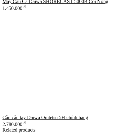
Máy Câu Cá Daiwa SHORECAST 5000B Cối Nông
đ
1.450.000
Cần câu tay Daiwa Onitetsu 5H chính hãng
đ
2.780.000
Related products