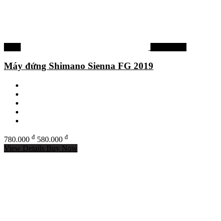
-26%
Máy câu cá
Máy đứng Shimano Sienna FG 2019
đ
đ
780.000
580.000
View Details
Buy Now