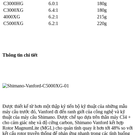
C3000HG
6.0:1
180g
C3000XG
6.4:1
180g
4000XG
6.2:1
215g
C5000XG
6.2:1
220g
Thông tin chi tiết
Được thiết kế từ hơn một thập kỷ tiến bộ kỹ thuật của những mẫu
máy câu trước đó, Vanford đi đến ranh giới của công nghệ và kỹ
thuật của máy câu Shimano. Được chế tạo dựa trên thân máy CI4 +
cho cảm giác nhẹ và độ cứng carbon, Shimano Vanford kết hợp
Rotor MagnumLite (MGL) cho quán tính quay ít hơn tới 48% so với
kết cấu rotor truyền thống để phản ứng nhanh trong các tình huống