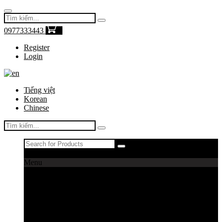
0977333443
0
Register
Login
Tiếng việt
Korean
Chinese
Register
|
Login
Menu
Máy câu cá
Máy câu daiwa
Máy câu shimano