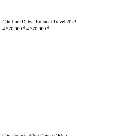
Cần Lure Daiwa Eminent Travel 2023
đ
đ
4.570.000
4.370.000
Cần câu máy đứng Daiwa DBlue