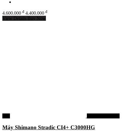
đ
đ
4.600.000
4.400.000
View Details
Buy Now
-5%
Máy câu shimano
Máy Shimano Stradic CI4+ C3000HG