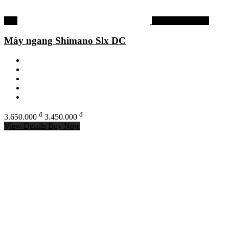
-5%
Máy câu shimano
Máy ngang Shimano Slx DC
đ
đ
3.650.000
3.450.000
View Details
Buy Now