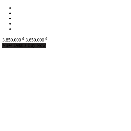
đ
đ
3.850.000
3.650.000
View Details
Buy Now