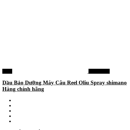
-12%
Máy câu cá
Dầu Bảo Dưỡng Máy Câu Reel Oliu Spray shimano
Hàng chính hãng