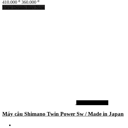
đ
đ
410.000
360.000
View Details
Buy Now
Máy câu shimano
Máy câu Shimano Twin Power Sw / Made in Japan