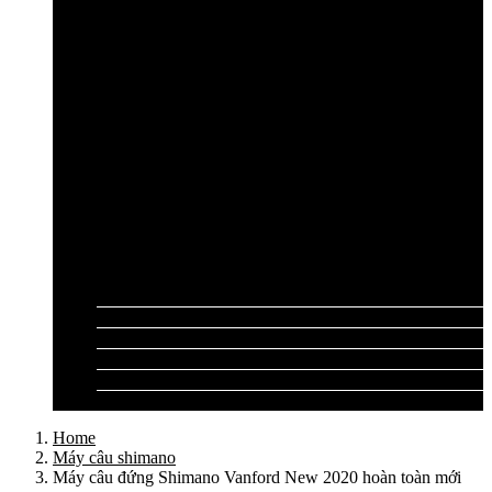
Cần câu lục Shimano
Dây câu lục
Dây cước câu lục
Dây dù câu lục
Dây link câu lục
Phao câu lục
Ghế câu, Ô câu lục
Lưỡi câu lục
Phụ kiện câu lục
Tất cả sản phẩm
Tư vấn đồ câu
Kinh nghiệm câu
Video clip
Liên hệ
Home
Máy câu shimano
Máy câu đứng Shimano Vanford New 2020 hoàn toàn mới