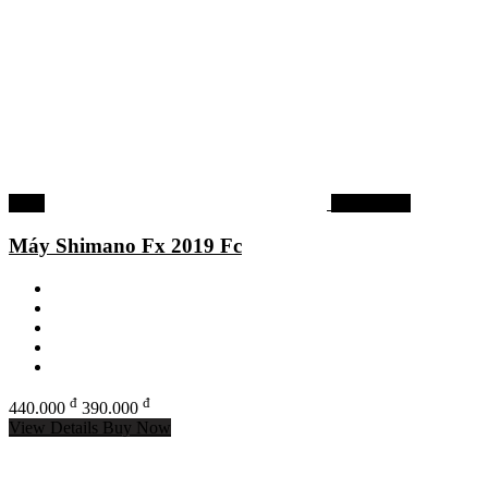
-11%
Máy câu cá
Máy Shimano Fx 2019 Fc
đ
đ
440.000
390.000
View Details
Buy Now