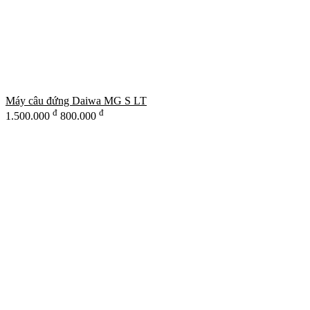
Máy câu đứng Daiwa MG S LT
đ
đ
1.500.000
800.000