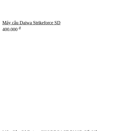
Máy câu Daiwa Strikeforce SD
đ
400.000