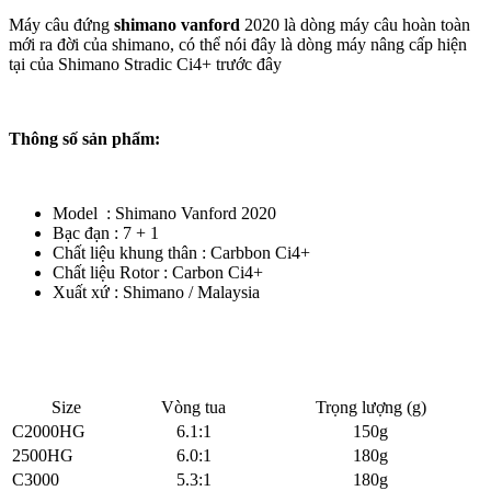
Máy câu đứng
shimano vanford
2020 là dòng máy câu hoàn toàn
mới ra đời của shimano, có thể nói đây là dòng máy nâng cấp hiện
tại của Shimano Stradic Ci4+ trước đây
Thông số sản phẩm:
Model : Shimano Vanford 2020
Bạc đạn : 7 + 1
Chất liệu khung thân : Carbbon Ci4+
Chất liệu Rotor : Carbon Ci4+
Xuất xứ : Shimano / Malaysia
Size
Vòng tua
Trọng lượng (g)
C2000HG
6.1:1
150g
2500HG
6.0:1
180g
C3000
5.3:1
180g