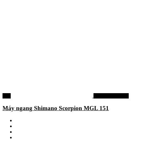
-4%
Máy câu shimano
Máy ngang Shimano Scorpion MGL 151