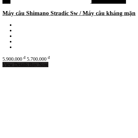
-3%
Máy câu shimano
Máy câu Shimano Stradic Sw / Máy câu kháng mặn
đ
đ
5.900.000
5.700.000
View Details
Buy Now