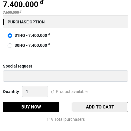
đ
7.400.000
đ
7.600.000
PURCHASE OPTION
đ
31HG - 7.400.000
đ
30HG - 7.400.000
Special request
Máy
Quantity
(1 Product available
ngang
Shimano
Aldebaran
BUY NOW
ADD TO CART
MGL
Quantity
119 Total purchasers