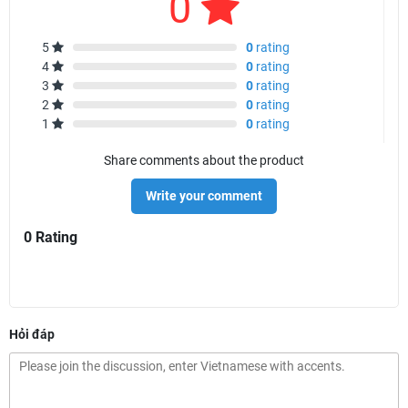
0
5
0
rating
4
0
rating
3
0
rating
2
0
rating
1
0
rating
Share comments about the product
Write your comment
0 Rating
Hỏi đáp