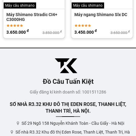
Máy câu shimano
Máy ngang
Máy ngang Shimano Slx DC
Máy ngang Shimano
Antares DC 2021 / Made in
Japan
đ
đ
3.450.000
14.500.000
đ
đ
3.650.000
15.000.000
Đồ Câu Tuấn Kiệt
Giấy đăng kí kinh doanh số: 1001511286
SỐ NHÀ R3.32 KHU ĐÔ THỊ EDEN ROSE, THANH LIỆT,
THANH TRÌ, HÀ NỘI.
Số 29 Ngõ 158 Nguyễn Khánh Toàn - Cầu Giấy - Hà Nội
Số nhà R3.32 Khu đô thị Eden Rose, Thanh Liệt, Thanh Trì, Hà