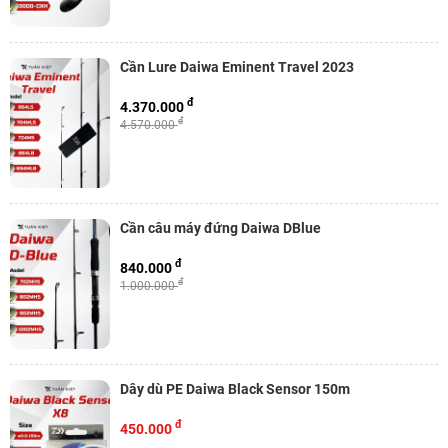
Cần Lure Daiwa Eminent Travel 2023
đ
4.370.000
đ
4.570.000
Cần câu máy đứng Daiwa DBlue
đ
840.000
đ
1.000.000
Dây dù PE Daiwa Black Sensor 150m
đ
450.000