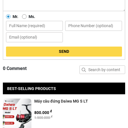
Mr.
Ms.
SEND
0 Comment
BEST-SELLING PRODUCTS
Máy câu đứng Daiwa MG S LT
đ
800.000
đ
1.500.000