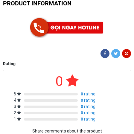
PRODUCT INFORMATION
Rating
0
5
0
rating
4
0
rating
3
0
rating
2
0
rating
1
0
rating
Share comments about the product