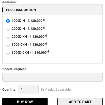
đ
4.500.000
PURCHASE OPTION
đ
1000D-H - 4.130.000
đ
2000D-H - 4.130.000
đ
2000D-XH - 4.130.000
đ
3000-CXH - 4.130.000
đ
3000D-CXH - 4.210.000
Special request
Máy
Quantity
(5 Product available
câu
đứng
Daiwa
BUY NOW
ADD TO CART
Tatula