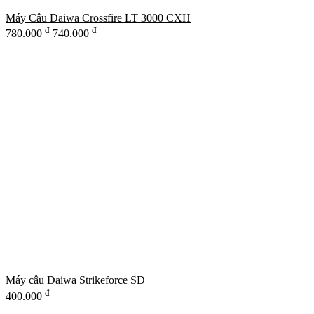
Máy Câu Daiwa Crossfire LT 3000 CXH
đ
đ
780.000
740.000
Máy câu Daiwa Strikeforce SD
đ
400.000