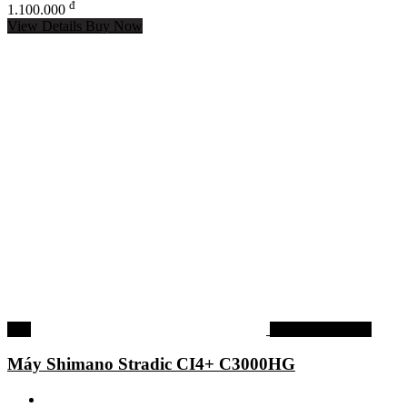
đ
1.100.000
View Details
Buy Now
-5%
Máy câu shimano
Máy Shimano Stradic CI4+ C3000HG