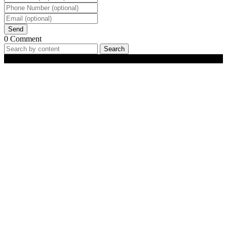
Send
0 Comment
Search
Best-Selling Products