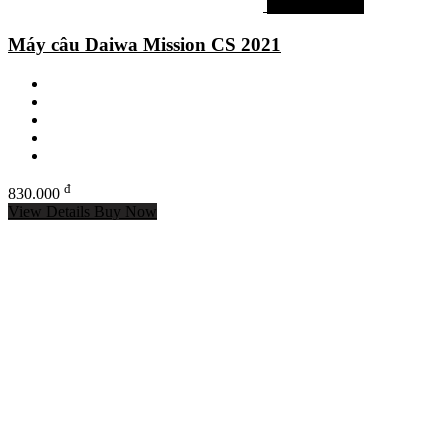
Máy câu daiwa
Máy câu Daiwa Mission CS 2021
đ
830.000
View Details
Buy Now