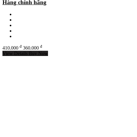
Hàng chính hãng
đ
đ
410.000
360.000
View Details
Buy Now