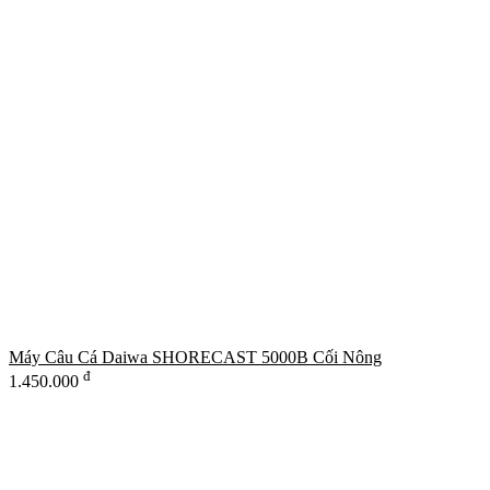
Máy Câu Cá Daiwa SHORECAST 5000B Cối Nông
đ
1.450.000