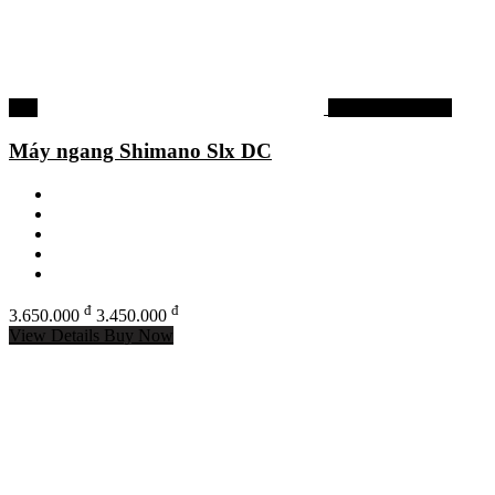
-5%
Máy câu shimano
Máy ngang Shimano Slx DC
đ
đ
3.650.000
3.450.000
View Details
Buy Now