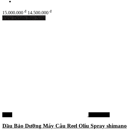
đ
đ
15.000.000
14.500.000
View Details
Buy Now
-12%
Máy câu cá
Dầu Bảo Dưỡng Máy Câu Reel Oliu Spray shimano