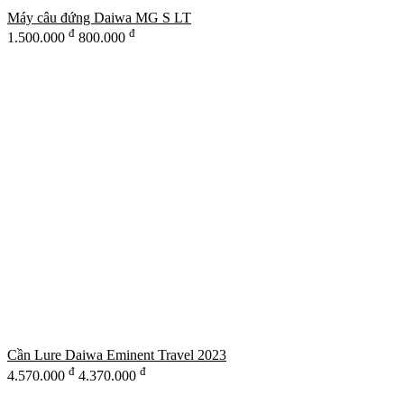
Máy câu đứng Daiwa MG S LT
đ
đ
1.500.000
800.000
Cần Lure Daiwa Eminent Travel 2023
đ
đ
4.570.000
4.370.000