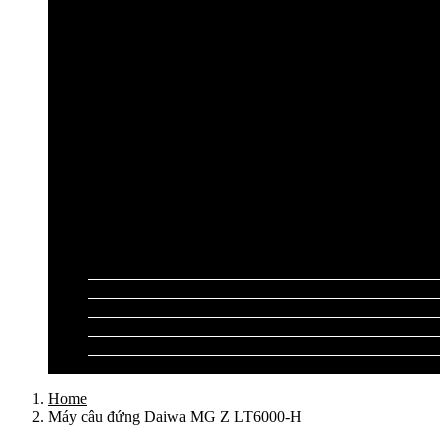
Cần câu lục Shimano
Dây câu lục
Dây cước câu lục
Dây dù câu lục
Dây link câu lục
Phao câu lục
Ghế câu, Ô câu lục
Lưỡi câu lục
Phụ kiện câu lục
Tất cả sản phẩm
Tư vấn đồ câu
Kinh nghiệm câu
Video clip
Liên hệ
Home
Máy câu đứng Daiwa MG Z LT6000-H