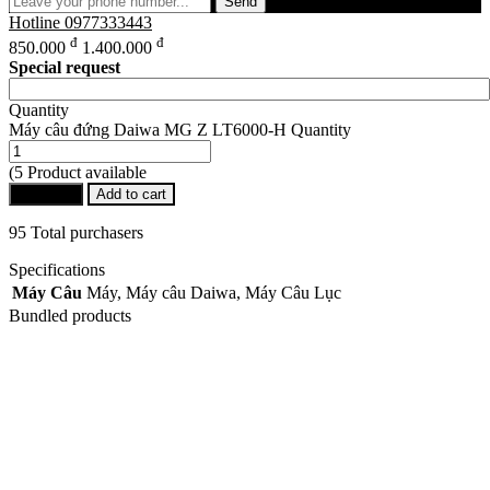
Send
Hotline
0977333443
đ
đ
850.000
1.400.000
Special request
Quantity
Máy câu đứng Daiwa MG Z LT6000-H Quantity
(5 Product available
Buy Now
Add to cart
95 Total purchasers
Specifications
Máy Câu
Máy, Máy câu Daiwa, Máy Câu Lục
Bundled products