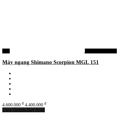
-4%
Máy câu shimano
Máy ngang Shimano Scorpion MGL 151
đ
đ
4.600.000
4.400.000
View Details
Buy Now