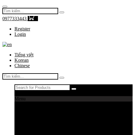
0977333443
0
Register
Login
Tiếng việt
Korean
Chinese
Register
|
Login
Menu
Máy câu cá
Máy câu daiwa
Máy câu shimano