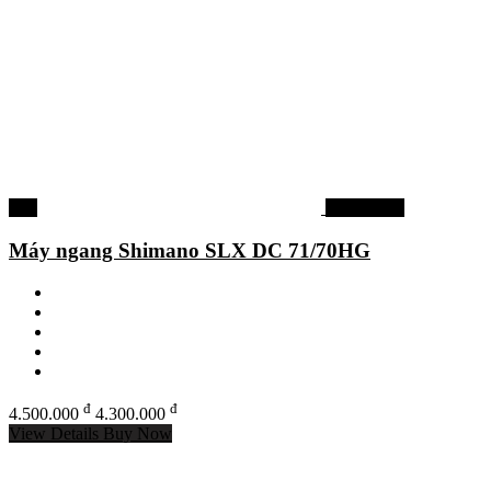
-4%
Máy ngang
Máy ngang Shimano SLX DC 71/70HG
đ
đ
4.500.000
4.300.000
View Details
Buy Now