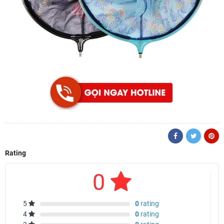
Rating
0
5
0
rating
4
0
rating