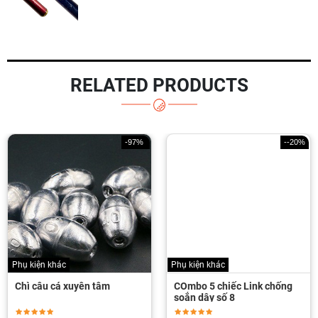
RELATED PRODUCTS
-97%
--20%
ác
Phụ kiện khác
Phụ kiện lur
á xuyên tâm
COmbo 5 chiếc Link chống
Hộp đựng
soắn dây số 8