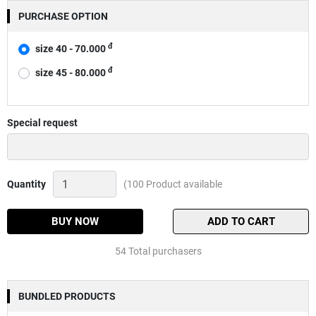
PURCHASE OPTION
đ
size 40 - 70.000
đ
size 45 - 80.000
Special request
Mặt
Quantity
(100 Product available
vợt
câu
đài
BUY NOW
ADD TO CART
xanh
Quantity
54 Total purchasers
BUNDLED PRODUCTS