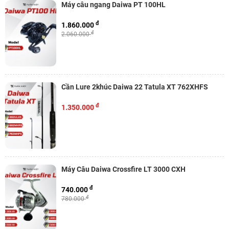
Máy câu ngang Daiwa PT 100HL
đ
1.860.000
đ
2.060.000
Cần Lure 2khúc Daiwa 22 Tatula XT 762XHFS
đ
1.350.000
Máy Câu Daiwa Crossfire LT 3000 CXH
đ
740.000
đ
780.000