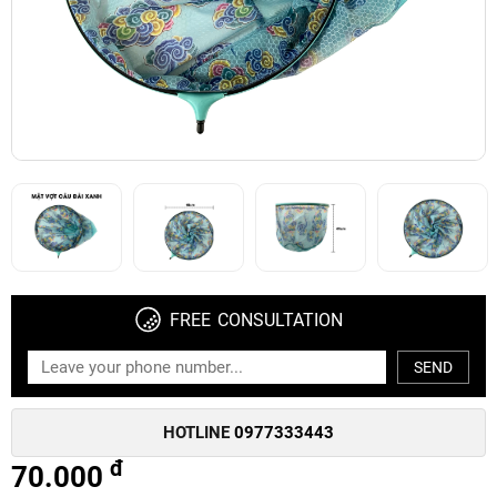
FREE CONSULTATION
SEND
HOTLINE
0977333443
đ
70.000