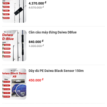
đ
4.370.000
đ
4.570.000
Cần câu máy đứng Daiwa DBlue
đ
840.000
đ
1.000.000
Dây dù PE Daiwa Black Sensor 150m
đ
450.000