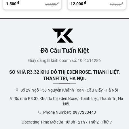
đ
đ
12.000
50.000
đ
đ
51.500
10.000
Đồ Câu Tuấn Kiệt
Giấy đăng kí kinh doanh số: 1001511286
SỐ NHÀ R3.32 KHU ĐÔ THỊ EDEN ROSE, THANH LIỆT,
THANH TRÌ, HÀ NỘI.
Số 29 Ngõ 158 Nguyễn Khánh Toàn - Cầu Giấy - Hà Nội
Số nhà R3.32 Khu đô thị Eden Rose, Thanh Liệt, Thanh Trì, Hà
Nội.
Phone Number:
0977333443
Operating Time Mở cửa: Từ 8h - 21h / Thứ 2 - Thứ 7