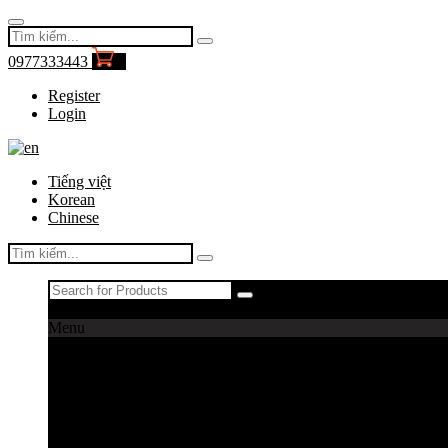
0977333443
0
Register
Login
Tiếng việt
Korean
Chinese
Register
|
Login
Menu
Máy câu cá
Máy câu daiwa
Máy câu shimano