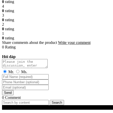
0
rating
4
0
rating
3
0
rating
2
0
rating
1
0
rating
Share comments about the product
Write your comment
0 Rating
Hỏi đáp
Mr.
Ms.
Send
0 Comment
Search
Best-Selling Products