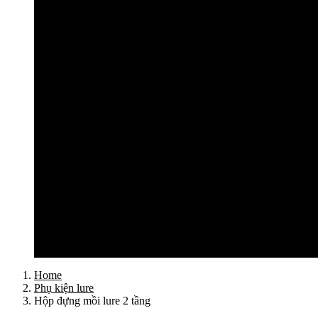
Cần câu lục Shimano
Dây câu lục
Dây cước câu lục
Dây dù câu lục
Dây link câu lục
Phao câu lục
Ghế câu, Ô câu lục
Lưỡi câu lục
Phụ kiện câu lục
Tất cả sản phẩm
Tư vấn đồ câu
Kinh nghiệm câu
Video clip
Liên hệ
Home
Phụ kiện lure
Hộp đựng mồi lure 2 tầng