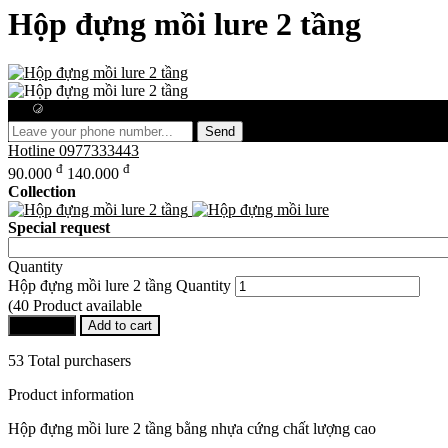
Hộp đựng mồi lure 2 tầng
Free consultation
Send
Hotline
0977333443
đ
đ
90.000
140.000
Collection
Special request
Quantity
Hộp đựng mồi lure 2 tầng Quantity
(40 Product available
Buy Now
Add to cart
53 Total purchasers
Product information
Hộp đựng mồi lure 2 tầng bằng nhựa cứng chất lượng cao