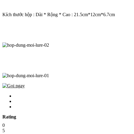
Kích thước hộp : Dài * Rộng * Cao : 21.5cm*12cm*6.7cm
Rating
0
5