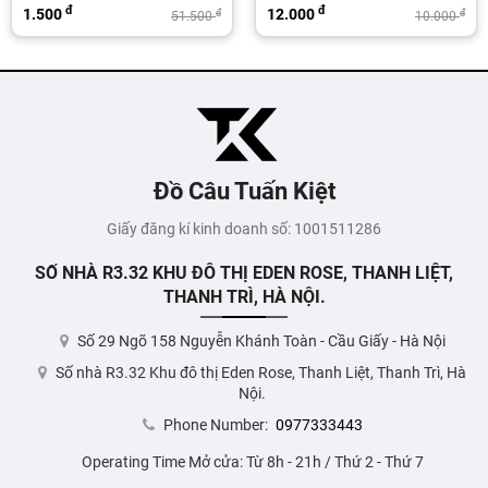
đ
đ
12.000
50.000
đ
đ
.500
10.000
100
Đồ Câu Tuấn Kiệt
Giấy đăng kí kinh doanh số: 1001511286
SỐ NHÀ R3.32 KHU ĐÔ THỊ EDEN ROSE, THANH LIỆT,
THANH TRÌ, HÀ NỘI.
Số 29 Ngõ 158 Nguyễn Khánh Toàn - Cầu Giấy - Hà Nội
Số nhà R3.32 Khu đô thị Eden Rose, Thanh Liệt, Thanh Trì, Hà
Nội.
Phone Number:
0977333443
Operating Time Mở cửa: Từ 8h - 21h / Thứ 2 - Thứ 7