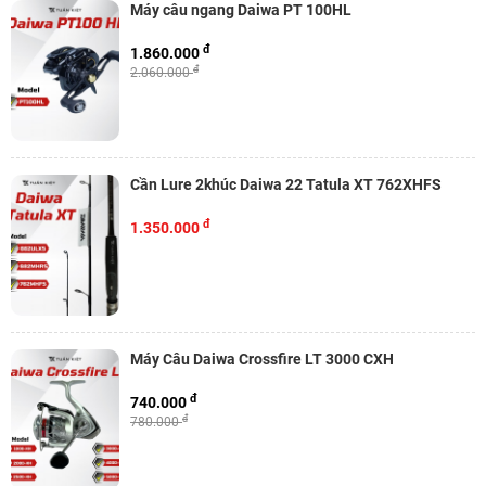
Máy câu ngang Daiwa PT 100HL
đ
1.860.000
đ
2.060.000
Cần Lure 2khúc Daiwa 22 Tatula XT 762XHFS
đ
1.350.000
Máy Câu Daiwa Crossfire LT 3000 CXH
đ
740.000
đ
780.000