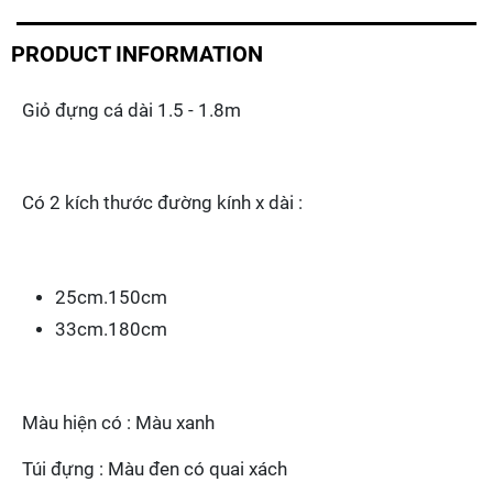
câu
đài
câu
PRODUCT INFORMATION
đơn
1.8m
Giỏ đựng cá dài 1.5 - 1.8m
2.5m
Quantity
Có 2 kích thước đường kính x dài :
25cm.150cm
33cm.180cm
Màu hiện có : Màu xanh
Túi đựng : Màu đen có quai xách