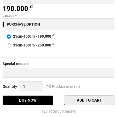
đ
190.000
đ
240.000
PURCHASE OPTION
đ
25cm-150cm - 190.000
đ
33cm-180cm - 250.000
Special request
Giỏ
Quantity
(10 Product available
đựng
cá
lớn,
BUY NOW
ADD TO CART
giỏ
đựng
127 Total purchasers
cá