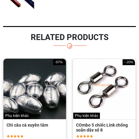
RELATED PRODUCTS
-97%
--20%
Phụ kiện khác
Phụ kiện lure
COmbo 5 chiếc Link chống
Hộp đựng mồi lure
soắn dây số 8