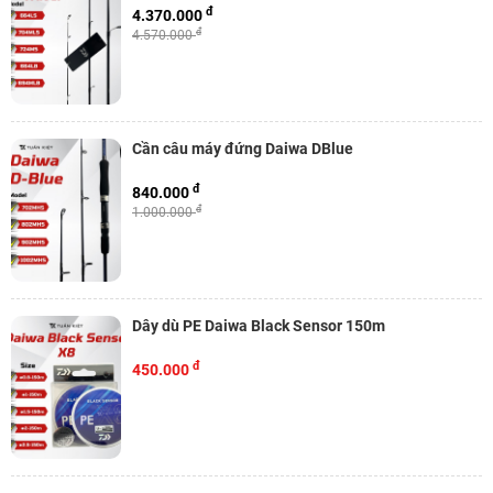
đ
4.370.000
đ
4.570.000
Cần câu máy đứng Daiwa DBlue
đ
840.000
đ
1.000.000
Dây dù PE Daiwa Black Sensor 150m
đ
450.000