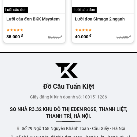
Lưỡi câu đơn
Lưỡi câu đơn
Lưỡi câu đơn BKK Msystem
Lưỡi đơn Simago 2 ngạnh
đ
đ
35.000
40.000
đ
đ
85.000
90.000
Đồ Câu Tuấn Kiệt
Giấy đăng kí kinh doanh số: 1001511286
SỐ NHÀ R3.32 KHU ĐÔ THỊ EDEN ROSE, THANH LIỆT,
THANH TRÌ, HÀ NỘI.
Số 29 Ngõ 158 Nguyễn Khánh Toàn - Cầu Giấy - Hà Nội