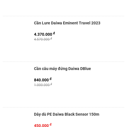
Cần Lure Daiwa Eminent Travel 2023
đ
4.370.000
đ
4.570.000
Cần câu máy đứng Daiwa DBlue
đ
840.000
đ
1.000.000
Dây dù PE Daiwa Black Sensor 150m
đ
450.000