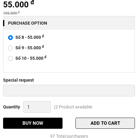
đ
55.000
đ
105.000
PURCHASE OPTION
đ
Số 8 - 55.000
đ
Số 9 - 55.000
đ
Số 10 - 55.000
Special request
Lưỡi
Quantity
(2 Product available
săn
hàng
có
BUY NOW
ADD TO CART
ngạnh,
lưỡi
97 Total purchasers