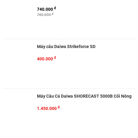
đ
740.000
đ
780.000
Máy câu Daiwa Strikeforce SD
đ
400.000
Máy Câu Cá Daiwa SHORECAST 5000B Cối Nông
đ
1.450.000