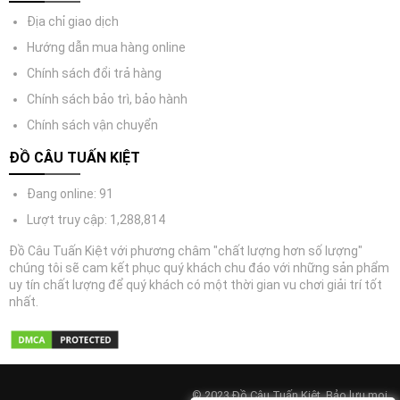
Địa chỉ giao dịch
Hướng dẫn mua hàng online
Chính sách đổi trả hàng
Chính sách bảo trì, bảo hành
Chính sách vận chuyển
ĐỒ CÂU TUẤN KIỆT
Đang online: 91
Lượt truy cập: 1,288,814
Đồ Câu Tuấn Kiệt với phương châm "chất lượng hơn số lượng"
chúng tôi sẽ cam kết phục quý khách chu đáo với những sản phẩm
uy tín chất lượng để quý khách có một thời gian vu chơi giải trí tốt
nhất.
© 2023 Đồ Câu Tuấn Kiệt. Bảo lưu mọi