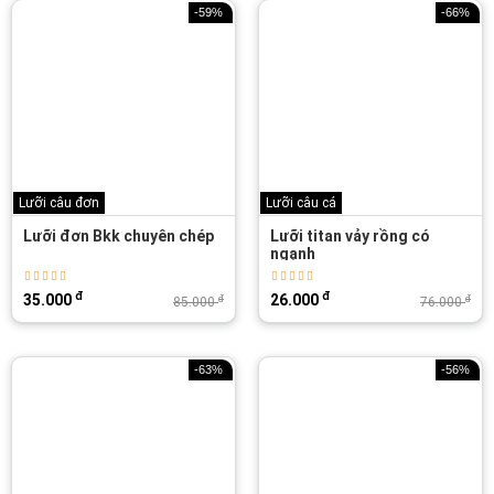
-59%
-66%
Lưỡi câu đơn
Lưỡi câu cá
Lưỡi đơn Bkk chuyên chép
Lưỡi titan vảy rồng có
ngạnh
đ
đ
35.000
26.000
đ
đ
85.000
76.000
-63%
-56%