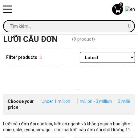
0
Home
Lưỡi câu đơn
LƯỠI CÂU ĐƠN
(9 product)
Filter products
Choose your
Under 1 million
1 million - 3 million
3 million -
price
Lưỡi câu đơn đài các loại, lưỡi có ngạnh và không ngạnh bao gồm :
chinu, bkk, ryobi, simago... các loại lưỡi câu đơn đài chất lượng 11