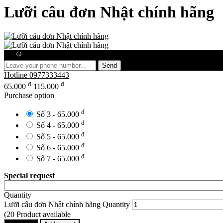
Lưỡi câu đơn Nhật chính hãng
Free consultation
Send
Hotline
0977333443
đ
đ
65.000
115.000
Purchase option
đ
Số 3 - 65.000
đ
Số 4 - 65.000
đ
Số 5 - 65.000
đ
Số 6 - 65.000
đ
Số 7 - 65.000
Special request
Quantity
Lưỡi câu đơn Nhật chính hãng Quantity
(20 Product available