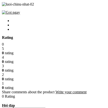
Rating
0
5
0
rating
4
0
rating
3
0
rating
2
0
rating
1
0
rating
Share comments about the product
Write your comment
0 Rating
Hỏi đáp