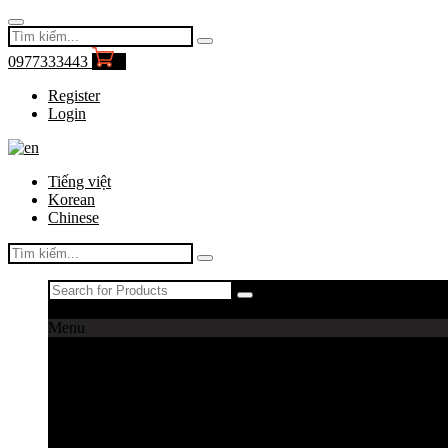
0977333443
0
Register
Login
Tiếng việt
Korean
Chinese
Register
|
Login
Menu
Máy câu cá
Máy câu daiwa
Máy câu shimano