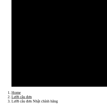
Cần câu lục Shimano
Dây câu lục
Dây cước câu lục
Dây dù câu lục
Dây link câu lục
Phao câu lục
Ghế câu, Ô câu lục
Lưỡi câu lục
Phụ kiện câu lục
Tất cả sản phẩm
Tư vấn đồ câu
Kinh nghiệm câu
Video clip
Liên hệ
Home
Lưỡi câu đơn
Lưỡi câu đơn Nhật chính hãng