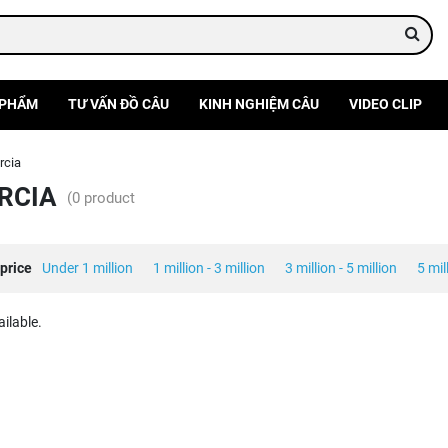
 PHẨM
TƯ VẤN ĐỒ CÂU
KINH NGHIỆM CÂU
VIDEO CLIP
rcia
RCIA
(0 product
price
Under 1 million
1 million - 3 million
3 million - 5 million
5 mil
ilable.