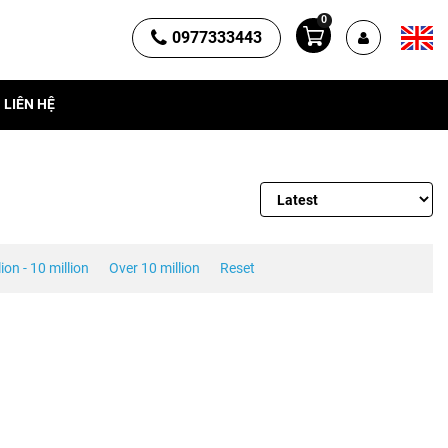
0
0977333443
LIÊN HỆ
lion - 10 million
Over 10 million
Reset