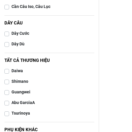
Cần Câu Iso, Câu Lục
DÂY CÂU
Dây Cước
Dây Dù
TẤT CẢ THƯƠNG HIỆU
Daiwa
Shimano
Guangwei
Abu GarciaA
Tsurinoya
PHỤ KIỆN KHÁC