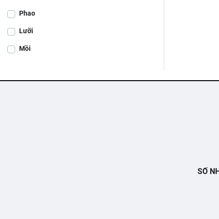
Phao
Lưỡi
Mồi
SỐ NH