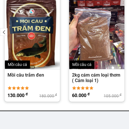
Mồi câu cá
Mồi câu cá
Mồi câu trắm đen
2kg cám cám loại thơm
( Cám loại 1)
đ
đ
130.000
60.000
đ
đ
180.000
105.000