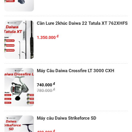
Cần Lure 2khúc Daiwa 22 Tatula XT 762XHFS
đ
1.350.000
Máy Câu Daiwa Crossfire LT 3000 CXH
đ
740.000
đ
780.000
Máy câu Daiwa Strikeforce SD
đ