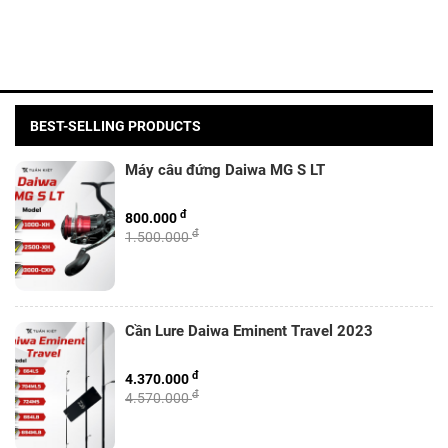
BEST-SELLING PRODUCTS
Máy câu đứng Daiwa MG S LT
đ
800.000
đ
1.500.000
Cần Lure Daiwa Eminent Travel 2023
đ
4.370.000
đ
4.570.000