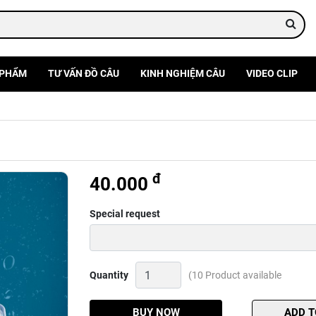
 PHẨM
TƯ VẤN ĐỒ CÂU
KINH NGHIỆM CÂU
VIDEO CLIP
đ
40.000
Special request
Bom
Quantity
(10 Product available
mè,
bom
câu
BUY NOW
ADD T