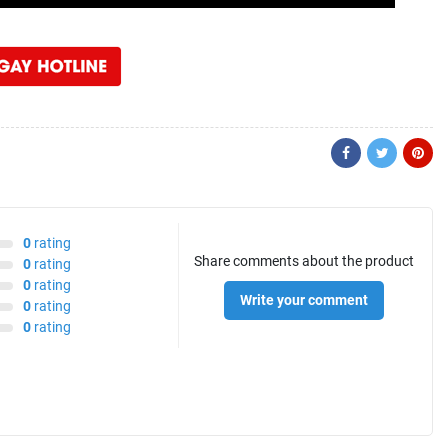
0
rating
Share comments about the product
0
rating
0
rating
Write your comment
0
rating
0
rating