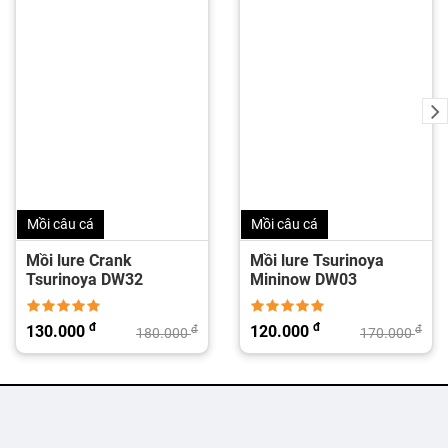
Mồi câu cá
Mồi câu cá
Mồi lure Crank
Mồi lure Tsurinoya
Tsurinoya DW32
Mininow DW03
đ
đ
130.000
120.000
đ
đ
180.000
170.000