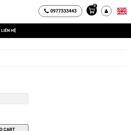
0
0977333443
LIÊN HỆ
O CART