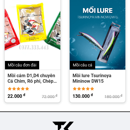
Mồi câu đơn đài
Mồi câu cá
Mồi cám D1,D4 chuyên
Mồi lure Tsurinoya
Cá Chim, Rô phi, Chép,
Mininow DW15
Tra, Trôi, Trắm...
đ
đ
22.000
130.000
đ
đ
72.000
180.000