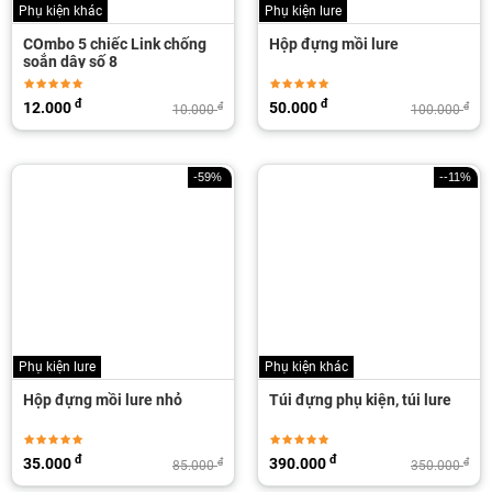
Phụ kiện khác
Phụ kiện lure
COmbo 5 chiếc Link chống
Hộp đựng mồi lure
soắn dây số 8
đ
đ
12.000
50.000
đ
đ
10.000
100.000
-59%
--11%
Phụ kiện lure
Phụ kiện khác
Hộp đựng mồi lure nhỏ
Túi đựng phụ kiện, túi lure
đ
đ
35.000
390.000
đ
đ
85.000
350.000