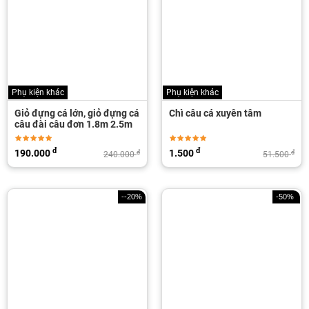
Phụ kiện khác
Phụ kiện khác
Giỏ đựng cá lớn, giỏ đựng cá
Chì câu cá xuyên tâm
câu đài câu đơn 1.8m 2.5m
đ
đ
190.000
1.500
đ
đ
240.000
51.500
--20%
-50%