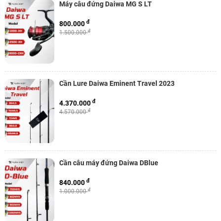
Máy câu đứng Daiwa MG S LT
đ
800.000
đ
1.500.000
Cần Lure Daiwa Eminent Travel 2023
đ
4.370.000
đ
4.570.000
Cần câu máy đứng Daiwa DBlue
đ
840.000
đ
1.000.000