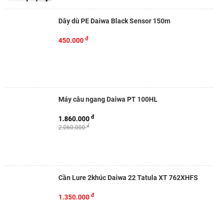
Dây dù PE Daiwa Black Sensor 150m
đ
450.000
Máy câu ngang Daiwa PT 100HL
đ
1.860.000
đ
2.060.000
Cần Lure 2khúc Daiwa 22 Tatula XT 762XHFS
đ
1.350.000