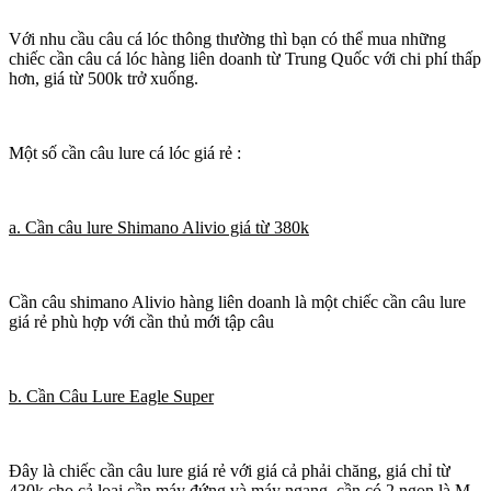
Với nhu cầu câu cá lóc thông thường thì bạn có thể mua những
chiếc cần câu cá lóc hàng liên doanh từ Trung Quốc với chi phí thấp
hơn, giá từ 500k trở xuống.
Một số cần câu lure cá lóc giá rẻ :
a. Cần câu lure Shimano Alivio giá từ 380k
Cần câu shimano Alivio hàng liên doanh là một chiếc cần câu lure
giá rẻ phù hợp với cần thủ mới tập câu
b. Cần Câu Lure Eagle Super
Đây là chiếc cần câu lure giá rẻ với giá cả phải chăng, giá chỉ từ
430k cho cả loại cần máy đứng và máy ngang, cần có 2 ngọn là M