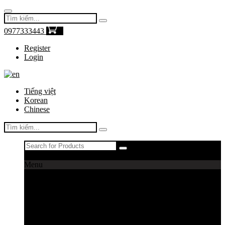
0977333443
0
Register
Login
Tiếng việt
Korean
Chinese
Register
|
Login
Menu
Máy câu cá
Máy câu daiwa
Máy câu shimano