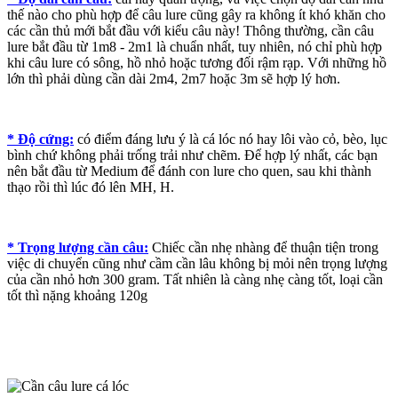
thế nào cho phù hợp để câu lure cũng gây ra không ít khó khăn cho
các cần thủ mới bắt đầu với kiểu câu này! Thông thường, cần câu
lure bắt đầu từ 1m8 - 2m1 là chuẩn nhất, tuy nhiên, nó chỉ phù hợp
khi câu lure có sông, hồ nhỏ hoặc tương đối rậm rạp. Với những hồ
lớn thì phải dùng cần dài 2m4, 2m7 hoặc 3m sẽ hợp lý hơn.
* Độ cứng:
có điểm đáng lưu ý là cá lóc nó hay lôi vào cỏ, bèo, lục
bình chứ không phải trống trải như chẽm. Để hợp lý nhất, các bạn
nên bắt đầu từ Medium để đánh con lure cho quen, sau khi thành
thạo rồi thì lúc đó lên MH, H.
* Trọng lượng cần câu:
Chiếc cần nhẹ nhàng để thuận tiện trong
việc di chuyển cũng như cầm cần lâu không bị mỏi nên trọng lượng
của cần nhỏ hơn 300 gram. Tất nhiên là càng nhẹ càng tốt, loại cần
tốt thì nặng khoảng 120g