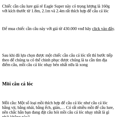
Chiếc cần câu lure giá rẻ Eagle Super này có trọng lượng là 160g
với kích thước từ 1.8m, 2.1m và 2.4m rất thích hợp để câu cá lóc
Để mua chiếc cần câu này với giá từ 430.000 vnđ hãy
click vào đây
.
Sau khi đã lựa chọn được một chiếc cần câu cá lóc tốt thì bước tiếp
theo để chúng ta có thể chinh phục được chúng là ta cần tìm địa
điểm câu, mồi câu cá lóc nhạy bén nhất nữa là xong
Mồi câu cá lóc
Mồi câu: Một số loại mồi thích hợp để câu cá lóc như câu cá lóc
bằng vịt, bằng nhái, bằng ếch, gián,… Có rất nhiều mồi để câu lure,
nên chắc hẳn bạn đang đặt câu hỏi mồi câu cá lóc nhạy nhất là gì
phải không nào?