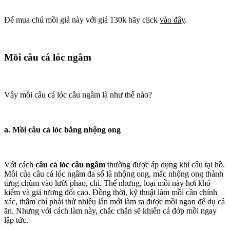
Để mua chú mồi giả này với giá 130k hãy click
vào đây
.
Mồi câu cá lóc ngâm
Vậy mồi câu cá lóc câu ngâm là như thế nào?
a. Mồi câu cá lóc bằng nhộng ong
Với cách
câu cá lóc câu ngâm
thường được áp dụng khi câu tại hồ.
Mồi của câu cá lóc ngâm đa số là nhộng ong, mắc nhộng ong thành
từng chùm vào lưỡi phao, chì. Thế nhưng, loại mồi này hơi khó
kiếm và giá tương đối cao. Đồng thời, kỹ thuật làm mồi cần chính
xác, thâm chí phải thử nhiều lần mới làm ra được mồi ngon để dụ cá
ăn. Nhưng với cách làm này, chắc chắn sẽ khiến cá đớp mồi ngay
lập tức.