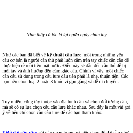
Nhìn thấy cá lóc là lại ngứa ngáy chân tay
Như các bạn đã biết về
kỹ thuật câu lure
, một trong những yêu
cầu cơ bản là người cần thủ phải luôn cầm trên tay chiếc cần câu để
thực hiện rê mồi trên mặt nước. Điều này sẽ dẫn đến cần thủ dễ bị
mỏi tay và ảnh hưởng đến cảm giác câu. Chính vì vậy, một chiếc
cần câu sử dụng trong câu lure đầu tiên phải là nhẹ, thuận tiện. Các
bạn nên chọn loại 2 hoặc 3 khúc vì gọn gàng và dễ di chuyển.
Tuy nhiên, cũng tùy thuộc vào địa hình câu và chọn đối tượng câu,
mà sẽ có sự lựa chọn cầu câu lure khác nhau. Sau đây là một vài gợi
ý về tiêu chí chọn cần câu lure để các bạn tham khảo:
* Độ dài cần câu:
cái này quan trọng, và việc chọn độ dài cần như