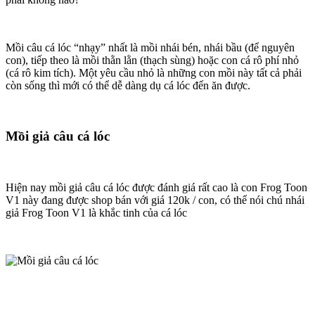
Mồi câu cá lóc “nhạy” nhất là mồi nhái bén, nhái bầu (để nguyên
con), tiếp theo là mồi thằn lằn (thạch sùng) hoặc con cá rô phí nhỏ
(cá rô kim tích). Một yêu cầu nhỏ là những con mồi này tất cả phải
còn sống thì mới có thể dễ dàng dụ cá lóc đến ăn được.
Mồi giả câu cá lóc
Hiện nay mồi giả câu cá lóc được đánh giá rất cao là con Frog Toon
V1 này đang được shop bán với giá 120k / con, có thể nói chú nhái
giả Frog Toon V1 là khắc tinh của cá lóc