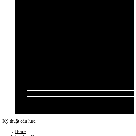
Cần câu lục Shimano
Dây câu lục
Dây cước câu lục
Dây dù câu lục
Dây link câu lục
Phao câu lục
Ghế câu, Ô câu lục
Lưỡi câu lục
Phụ kiện câu lục
Tất cả sản phẩm
Tư vấn đồ câu
Kinh nghiệm câu
Video clip
Liên hệ
Kỹ thuật câu lure
Home