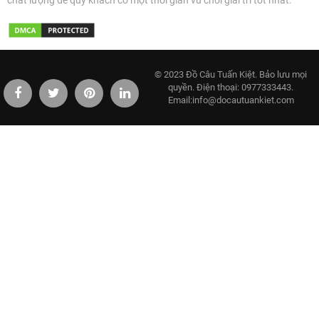
chất lượng để quý khách có một thời gian vu chơi giải trí tốt nhất.
© 2023 Đồ Câu Tuấn Kiệt. Bảo lưu mọi
quyền. Điện thoại: 0977333443.
Email:info@docautuankiet.com