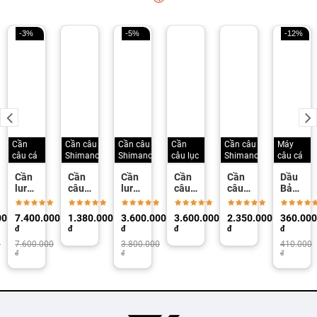
-3%
-5%
-12%
Cần
Cần câu
Cần câu
Cần
Cần câu
Máy
câu cá
Shimano
Shimano
câu lục
Shimano
câu cá
Cần
Cần
Cần
Cần
Cần
Dầu
o
lure
câu
lure
câu
câu
Bảo
máy
lure
Shimano
Shimano
lure
Dưỡng
ngang
Shimano
Trout
Speedcast
Shimano
Máy
00
7.400.000
1.380.000
3.600.000
3.600.000
2.350.000
360.000
Shimano
Lurematic
One
Fv
Panzar
Câu
đ
đ
đ
đ
đ
đ
Bantam
Ns
425
Reel
0
7.600.000
3.800.000
BX-
Oliu
410.000
đ
đ
đ
T/CX-
Spray
T
shiman
Hàng
chính
hãng