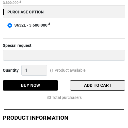
đ
3.800.000
PURCHASE OPTION
đ
S632L - 3.600.000
Special request
Cần
Quantity
(1 Product available
lure
Shimano
Trout
BUY NOW
ADD TO CART
One
Ns
83 Total purchasers
Quantity
PRODUCT INFORMATION