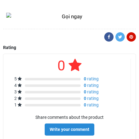
Rating
0
5
0
rating
4
0
rating
3
0
rating
2
0
rating
1
0
rating
Share comments about the product
Write your comment