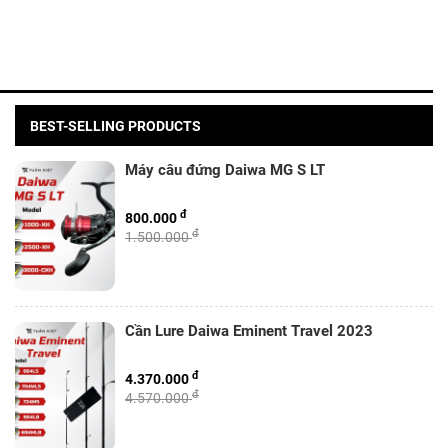
BEST-SELLING PRODUCTS
Máy câu đứng Daiwa MG S LT
đ
800.000
đ
1.500.000
Cần Lure Daiwa Eminent Travel 2023
đ
4.370.000
đ
4.570.000