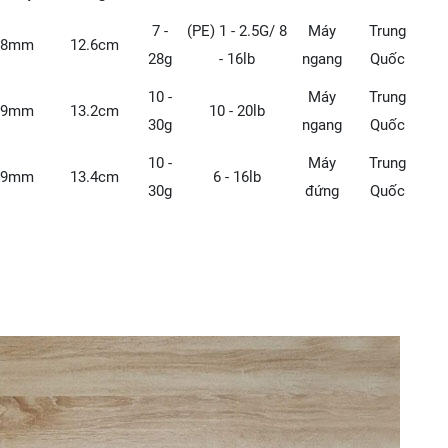
7 -
(PE) 1 - 2.5G/ 8
Máy
Trung
.8mm
12.6cm
28g
- 16lb
ngang
Quốc
10 -
Máy
Trung
.9mm
13.2cm
10 - 20lb
30g
ngang
Quốc
10 -
Máy
Trung
.9mm
13.4cm
6 - 16lb
30g
đứng
Quốc