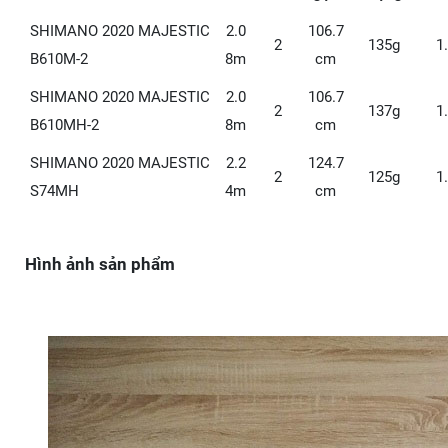
SHIMANO 2020 MAJESTIC
2.0
106.7
2
135g
1
B610M-2
8m
cm
SHIMANO 2020 MAJESTIC
2.0
106.7
2
137g
1
B610MH-2
8m
cm
SHIMANO 2020 MAJESTIC
2.2
124.7
2
125g
1
S74MH
4m
cm
Hình ảnh sản phẩm