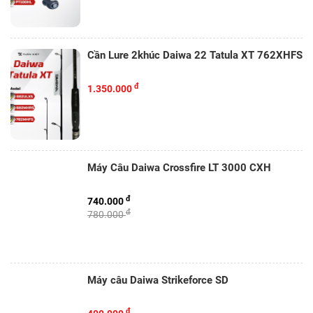
Cần Lure 2khúc Daiwa 22 Tatula XT 762XHFS
đ
1.350.000
Máy Câu Daiwa Crossfire LT 3000 CXH
đ
740.000
đ
780.000
Máy câu Daiwa Strikeforce SD
đ