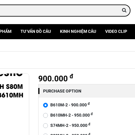
 PHẨM
TƯ VẤN ĐỒ CÂU
KINH NGHIỆM CÂU
VIDEO CLIP
đ
900.000
PURCHASE OPTION
đ
B610M-2 - 900.000
đ
B610MH-2 - 950.000
đ
S74MH-2 - 950.000
đ