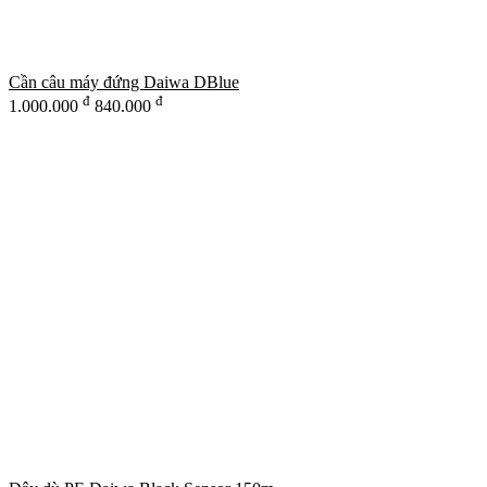
Cần câu máy đứng Daiwa DBlue
đ
đ
1.000.000
840.000