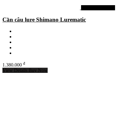
Cần câu Shimano
Cần câu lure Shimano Lurematic
đ
1.380.000
View Details
Buy Now