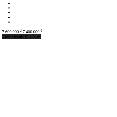
đ
đ
7.600.000
7.400.000
View Details
Buy Now