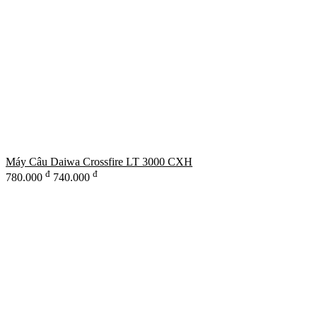
Máy Câu Daiwa Crossfire LT 3000 CXH
đ
đ
780.000
740.000