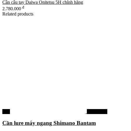
Cần câu tay Daiwa Onitetsu 5H chính hãng
đ
2.780.000
Related products
-3%
Cần câu cá
Cần lure máy ngang Shimano Bantam