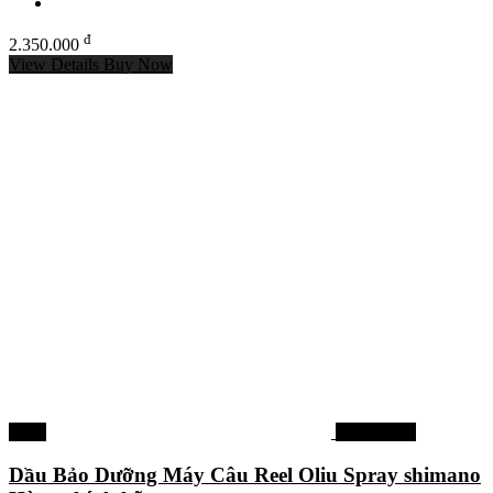
đ
2.350.000
View Details
Buy Now
-12%
Máy câu cá
Dầu Bảo Dưỡng Máy Câu Reel Oliu Spray shimano