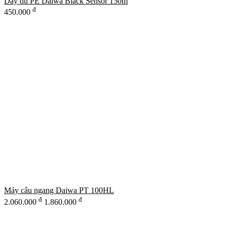
Dây dù PE Daiwa Black Sensor 150m
đ
450.000
Máy câu ngang Daiwa PT 100HL
đ
đ
2.060.000
1.860.000