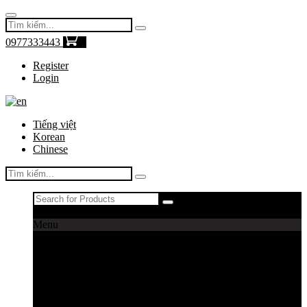
0977333443
0
Register
Login
Tiếng việt
Korean
Chinese
Register
|
Login
Menu
Máy câu cá
Máy câu daiwa
Máy câu shimano