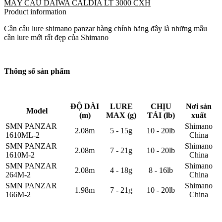
MÁY CÂU DAIWA CALDIA LT 3000 CXH
Product information
Cần câu lure shimano panzar hàng chính hãng đây là những mẫu
cần lure mới rất đẹp của Shimano
Thông số sản phẩm
ĐỘ DÀI
LURE
CHỊU
Nơi sản
Model
(m)
MAX (g)
TẢI (lb)
xuất
SMN PANZAR
Shimano
2.08m
5 - 15g
10 - 20lb
1610ML-2
China
SMN PANZAR
Shimano
2.08m
7 - 21g
10 - 20lb
1610M-2
China
SMN PANZAR
Shimano
2.08m
4 - 18g
8 - 16lb
264M-2
China
SMN PANZAR
Shimano
1.98m
7 - 21g
10 - 20lb
166M-2
China