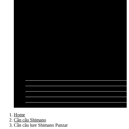
Cần câu lục Shimano
Dây câu lục
Dây cước câu lục
Dây dù câu lục
Dây link câu lục
Phao câu lục
Ghế câu, Ô câu lục
Lưỡi câu lục
Phụ kiện câu lục
Tất cả sản phẩm
Tư vấn đồ câu
Kinh nghiệm câu
Video clip
Liên hệ
Home
Cần câu Shimano
Cần câu lure Shimano Panzar