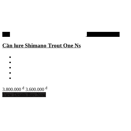
-5%
Cần câu Shimano
Cần lure Shimano Trout One Ns
đ
đ
3.800.000
3.600.000
View Details
Buy Now