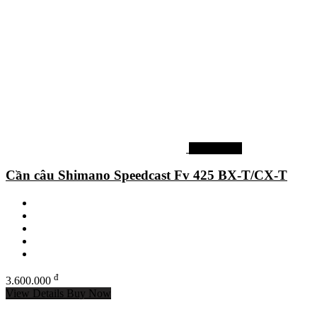
Cần câu lục
Cần câu Shimano Speedcast Fv 425 BX-T/CX-T
đ
3.600.000
View Details
Buy Now