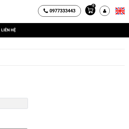
0
0977333443
LIÊN HỆ