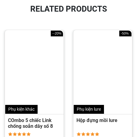
RELATED PRODUCTS
--20%
-50%
Phụ kiện khác
Phụ kiện lure
COmbo 5 chiếc Link
Hộp đựng mồi lure
chống soắn dây số 8