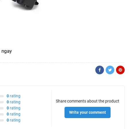
0
rating
Share comments about the product
0
rating
0
rating
Write your comment
0
rating
0
rating