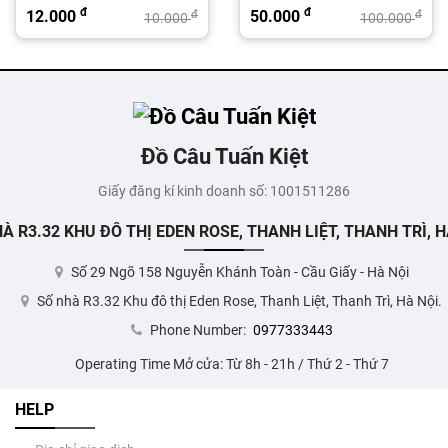
đ
đ
12.000
50.000
đ
đ
10.000
100.000
Đồ Câu Tuấn Kiệt
Giấy đăng kí kinh doanh số: 1001511286
À R3.32 KHU ĐÔ THỊ EDEN ROSE, THANH LIỆT, THANH TRÌ, H
Số 29 Ngõ 158 Nguyễn Khánh Toàn - Cầu Giấy - Hà Nội
Số nhà R3.32 Khu đô thị Eden Rose, Thanh Liệt, Thanh Trì, Hà Nội.
Phone Number:
0977333443
Operating Time Mở cửa: Từ 8h - 21h / Thứ 2 - Thứ 7
HELP