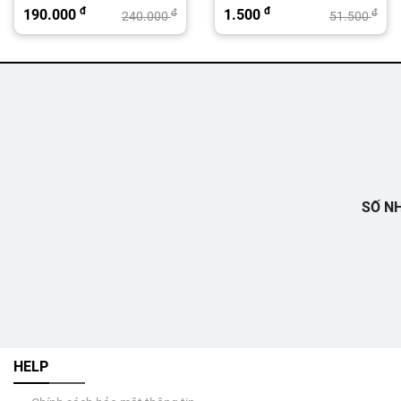
đ
đ
190.000
1.500
đ
đ
240.000
51.500
SỐ NH
HELP