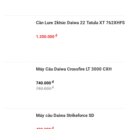
Cần Lure 2khúc Daiwa 22 Tatula XT 762XHFS
đ
1.350.000
Máy Câu Daiwa Crossfire LT 3000 CXH
đ
740.000
đ
780.000
Máy câu Daiwa Strikeforce SD
đ