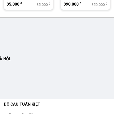
đ
đ
35.000
390.000
đ
đ
85.000
350.000
À NỘI.
ĐỒ CÂU TUẤN KIỆT