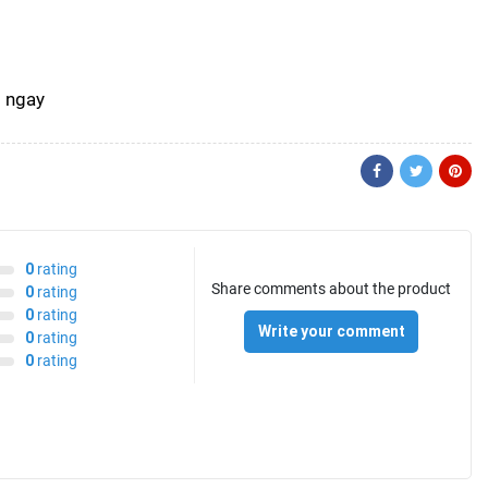
0
rating
Share comments about the product
0
rating
0
rating
Write your comment
0
rating
0
rating