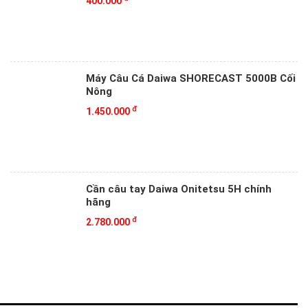
400.000
Máy Câu Cá Daiwa SHORECAST 5000B Cối
Nông
đ
1.450.000
Cần câu tay Daiwa Onitetsu 5H chính
hãng
đ
2.780.000