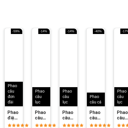
-59%
-14%
-14%
-40%
-17
Phao
câu
Phao
Phao
Phao
đơn
câu
câu
Phao
câu
đài
lục
lục
câu cá
lục
Phao
Phao
Phao
Phao
Pha
điện
câu
câu
câu
câu
câu
lục
lục
lục
lục