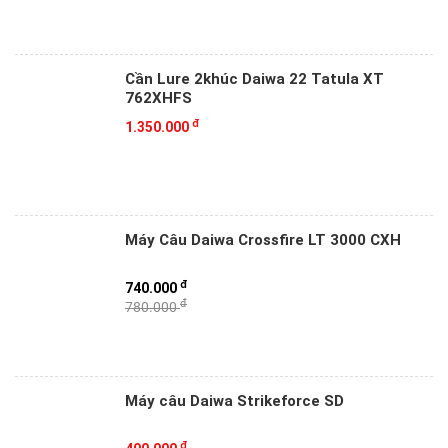
Cần Lure 2khúc Daiwa 22 Tatula XT
762XHFS
đ
1.350.000
Máy Câu Daiwa Crossfire LT 3000 CXH
đ
740.000
đ
780.000
Máy câu Daiwa Strikeforce SD
đ