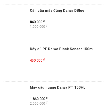
Cần câu máy đứng Daiwa DBlue
đ
840.000
đ
1.000.000
Dây dù PE Daiwa Black Sensor 150m
đ
450.000
Máy câu ngang Daiwa PT 100HL
đ
1.860.000
đ
2.060.000