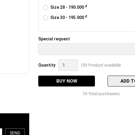
đ
Size 28 - 190.000
đ
Size 30 - 195.000
Special request
Phao
Quantity
(50 Product available
câu
lục
tỳ
BUY NOW
ADD T
cuốn
chỉ
70 Total purchasers
Quantity
SEND