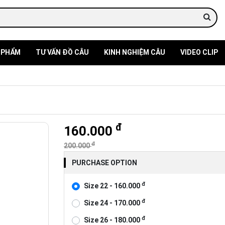
 PHẨM
TƯ VẤN ĐỒ CÂU
KINH NGHIỆM CÂU
VIDEO CLIP
đ
160.000
đ
200.000
PURCHASE OPTION
đ
Size 22 - 160.000
đ
Size 24 - 170.000
đ
Size 26 - 180.000