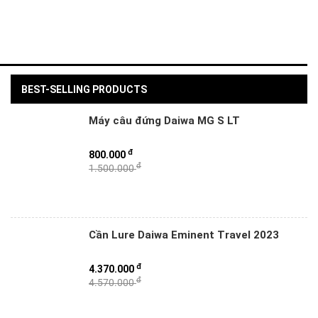
BEST-SELLING PRODUCTS
Máy câu đứng Daiwa MG S LT
đ
800.000
đ
1.500.000
Cần Lure Daiwa Eminent Travel 2023
đ
4.370.000
đ
4.570.000