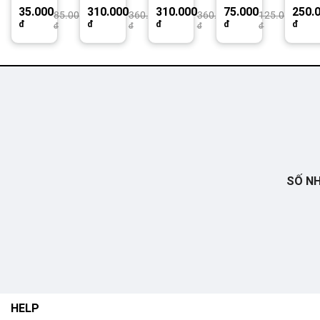
đơn,
chống
loại
chốn
35.000
310.000
310.000
75.000
250.
lục
sóng
đẹp
sóng
85.000
360.000
360.000
125.000
đ
đ
đ
đ
đ
đ
đ
đ
đ
đầu
cần
SỐ NH
HELP