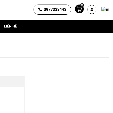
0
0977333443
LIÊN HỆ